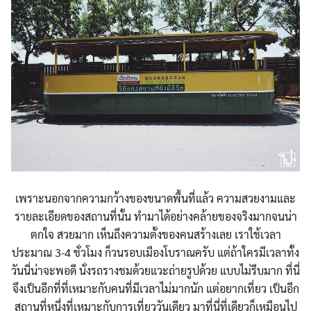
เพราะนอกจากความกว้างของขนาดพื้นที่แล้ว ความสวยงามและ
รายละเอียดของสถานที่นั้น ทำมาได้อย่างคล้ายของจริงมากจนน่า
ตกใจ สวยมาก เห็นถึงความตั้งของคนสร้างเลย เราใช้เวลา
ประมาณ 3-4 ชั่วโมง ก็วนรอบเมืองโบราณครับ แต่ถ้าใครมีเวลาทั้ง
วันนี่น่าจะพอดี นั่งรถรางชมด้วยแวะถ่ายรูปด้วย แบบไม่รีบมาก ที่นี่
จึงเป็นอีกที่ที่เหมาะกับคนที่มีเวลาไม่มากนัก แต่อยากเที่ยว เป็นอีก
สถานที่หนึ่งที่เหมาะกับการเที่ยววันเดียว มาที่นี่ที่เดียวก็เหมือนไป