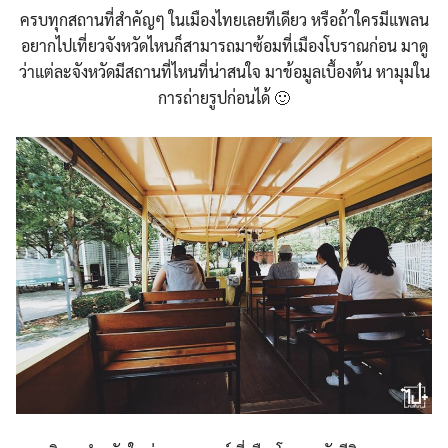
ครบทุกสถานที่สำคัญๆ ในเมืองไทยเลยทีเดียว หรือถ้าใครมีแพลน
อยากไปเที่ยวจังหวัดไหนก็สามารถมาซ้อมที่เมืองโบราณก่อน มาดู
ว่าแต่ละจังหวัดมีสถานที่ไหนที่น่าสนใจ มาข้อมูลเบื้องต้น หามุมใน
การถ่ายรูปก่อนได้ 🙂