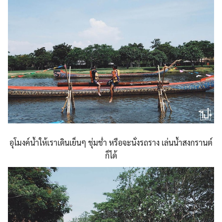
อุโมงค์น้ำให้เราเดินเย็นๆ ชุ่มช่ำ หรือจะนั่งรถราง เล่นน้ำสงกรานต์
ก็ได้