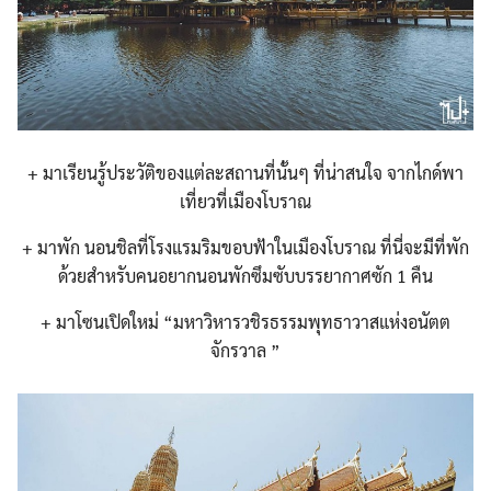
+ มาเรียนรู้ประวัติของแต่ละสถานที่นั้นๆ ที่น่าสนใจ จากไกด์พา
เที่ยวที่เมืองโบราณ
+ มาพัก นอนชิลที่โรงแรมริมขอบฟ้าในเมืองโบราณ ที่นี่จะมีที่พัก
ด้วยสำหรับคนอยากนอนพักซึมซับบรรยากาศซัก 1 คืน
+ มาโซนเปิดใหม่ “มหาวิหารวชิรธรรมพุทธาวาสแห่งอนัตต
จักรวาล ”