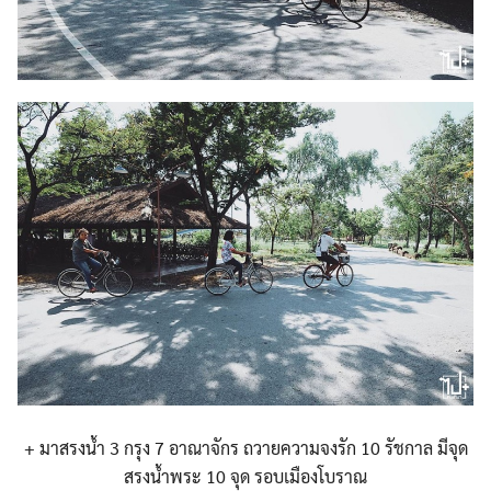
+ มาสรงน้ำ 3 กรุง 7 อาณาจักร ถวายความจงรัก 10 รัชกาล มีจุด
สรงน้ำพระ 10 จุด รอบเมืองโบราณ