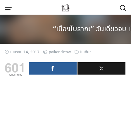
Skip
to
content
“เมืองโบราณ” วันเดียวจบ 
เมษายน 14, 2017
paikondieow
ไปเที่ยว
601
SHARES