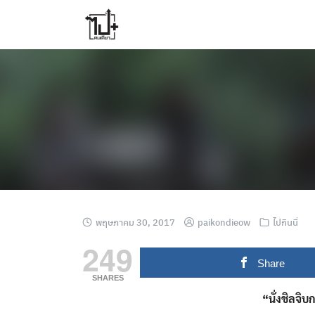
Skip
to
content
พฤษภาคม 30, 2017
paikondieow
ไปกินนี่
249
Share
SHARES
“นั่งชิลจ