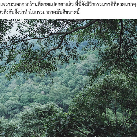
Search
ป เพราะนอกจากร้านที่สวยแปลกตาแล้ว ที่นี่ยังมีวิวธรรมชาติที่สวยมากๆ
Search
for:
้วถึงกับอึ้งว่าทำไมบรรยากาศมันดีขนาดนี้