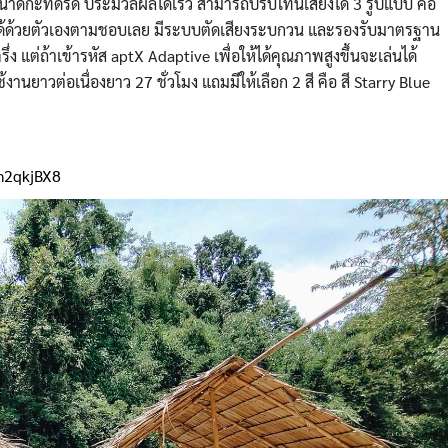
ดกะทัดรัด ประมวลผลได้เร็ว สามารถปรับโทนเสียงได้ 3 รูปแบบ คือ
ด้ด้วยตัวเอง
ตามชอบเลย มีระบบตัดเสียงระบกวน และรองรับมาตรฐาน
งครึ่ง แต่ถ้าเข้ารหัส aptX Adaptive เพื่อให้ได้คุณภาพสูงขึ้นจะ
เล่นได้
งานยาวต่อเนื่องยาว 27 ชั่วโมง แถมมีให้เลือก 2 สี คือ สี Starry Blue
m2qkjBX8