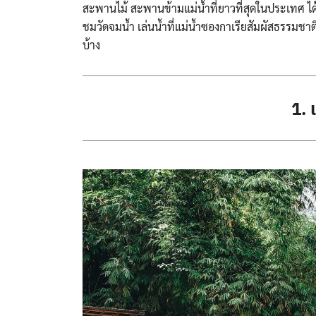
สะพานไม้ สะพานข้ามแม่น้ำที่ยาวที่สุ
ดในประเทศ ได
ชมวัดจมน้ำ เล่นน้ำที่แม่น้ำซองกาเรียส
ัมผัสธรรมชาติเ
บ้าง
1. 