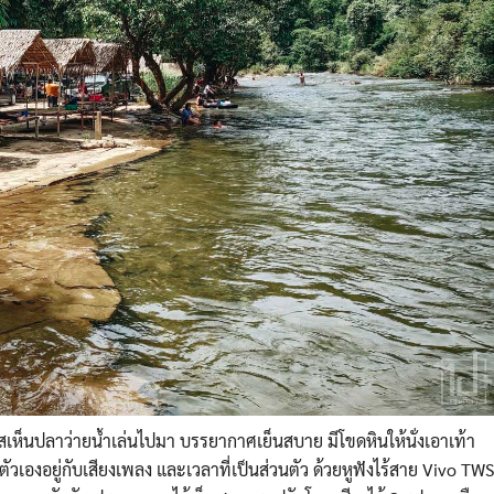
ใสเห็นปลาว่ายน้ำเล่นไปม
า บรรยากาศเย็นสบาย มีโขดหินให้นั่งเอาเท้า
ตัวเองอยู่ก
ับเสียงเพลง และเวลาที่เป็นส่วนตัว ด้วยหูฟังไร้สาย Vivo TWS