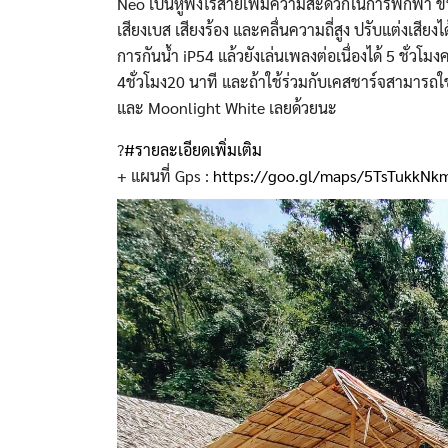
Neo เป็นหูฟังไร้สายเพิ่มความสะ
ดวกในการพกพา ขนา
เสียงเบส เสียงร้อง และคลื่นความถี่สู
ง ปรับแต่งเสียงไ
การกันน้ำ iP54 แล้วยังเล่นเพลงต่อเนื่องได
้ 5 ชั่วโม
4ชั่วโมง20 นาที และถ้าใช้ร่วมกับเคสชาร์จสา
มารถใช้
และ Moonlight White เลยด้วยนะ
?
#รายละเอียดเพิ่มเติม
+ แผนที่ Gps :
https://goo.gl/maps/
5TsTukkNk