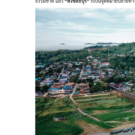
ธรรมชาติ แล้ว
“สังขละบุรี”
ก็เป็นจุดหมายปลายทางที