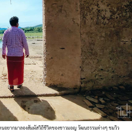
นอยากมาลองสัมผัสวิถีชีวิต
ของชาวมอญ วัฒนธรรมต่างๆ ชมวิว