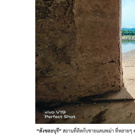
“สังขละบุรี”
สถานที่ติดกับชายแดนพม่า ที่หลายๆ ค