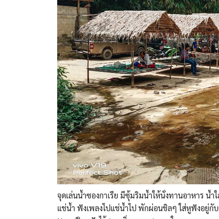
จุดเล่นน้ำซองกาเรีย มีซุ้มริมน้ำให้นั่งทานอาหา
ร น้ำ
แช่น
้ำ ฟังเพลงไปแช่น้ำไป พักผ่อนชิลๆ ใส่หูฟังอยู่กับ