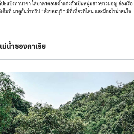
Search
้ปะแป้งทานาคา ใส่บาตรตอนเช้าแต่งตัวเป็นห
นุ่มสาวชาวมอญ ล่องเรือ
Search
for:
ต็มที่ มาดูกันว่าทริป “สังขละบุรี” มีที่เที่ยวที่ไหน และมีอะไรน่าสนใจ
แม่น้ำซองกาเรีย