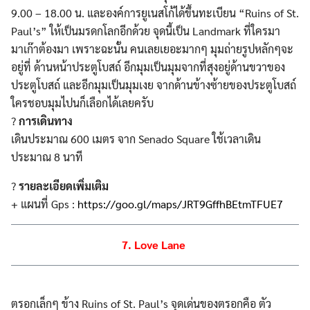
9.00 – 18.00 น. และองค์การยูเนสโก้ได้ขึ้นทะเบียน “Ruins of St.
Paul’s” ให้เป็นมรดกโลกอีกด้วย จุดนี้เป็น Landmark ที่ใครมา
มาเก๊าต้องมา เพราะฉะนั้น คนเลยเยอะมากๆ มุมถ่ายรูปหลักๆจะ
อยู่ที่ ด้านหน้าประตูโบสถ์ อีกมุมเป็นมุมจากที่สุงอยู่ด้านขวาของ
ประตูโบสถ์ และอีกมุมเป็นมุมเงย จากด้านข้างซ้ายของประตูโบสถ์
ใครชอบมุมไปนก็เลือกได้เลยครับ
Search
Search
?
การเดินทาง
for:
เดินประมาณ 600 เมตร จาก Senado Square ใช้เวลาเดิน
ประมาณ 8 นาที
?
รายละเอียดเพิ่มเติม
+ แผนที่ Gps :
https://goo.gl/maps/JRT9GffhBEtmTFUE7
7. Love Lane
ตรอกเล็กๆ ข้าง Ruins of St. Paul’s จุดเด่นของตรอกคือ ตัว