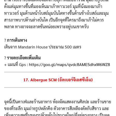
ตั้งแต่มุมทางขึ้นที่มองเห็นมาเก๊าทาวเวอร์ มุมที่นั่งมองมาเก๊า
ทาวเวอร์ มุมด้านหน้าโบสถ์มุมบันไดทางขึ้นด้านข้างโบสถ์และมุม
สารภาพบาปด้านล่างบันได เป็นอีกจุดที่ใครมาถึงมาเก๊าไม่ควร
พลาด ทางอาจจะลาดชันหน่อยเพราะอยู่บนเขาครับ
?
การเดินทาง
เดินจาก Mandarin House ประมาณ 500 เมตร
?
รายละเอียดเพิ่มเติม
+ แผนที่ Gps :
https://goo.gl/maps/qvdc8AME5dhxW6WZ8
17. Albergue SCM (อัลเบอร์จีเอสซีเอ็ม)
จุดนี้เป็นคาเฟ่และร้านอาหาร ห้องจัดแสดงงานศิลปะ และร้านขาย
ของที่ระลึก มุมถ่ายรูปหลักคือ ตัวอาคารสีเหลืองตัดกับสีขาว และ
เพิ่มความสดชื่นของรูปด้วยต้นไม่ขนาดใหญ่ที่อยู่ตรงกลาง เป็นจุด