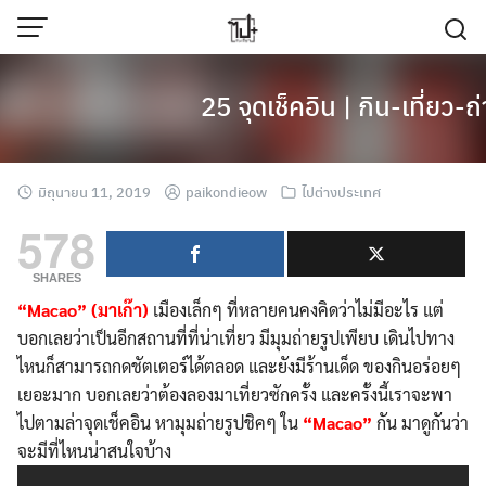
Skip
to
content
25 จุดเช็คอิน | กิน-เที่ยว
มิถุนายน 11, 2019
paikondieow
ไปต่างประเทศ
578
SHARES
“Macao” (มาเก๊า)
เมืองเล็กๆ ที่หลายคนคงคิดว่าไม่มีอะไร แต่
บอกเลยว่าเป็นอีกสถานที่ที่น่าเที่ยว มีมุมถ่ายรูปเพียบ เดินไปทาง
ไหนก็สามารถกดชัตเตอร์ได้ตลอด และยังมีร้านเด็ด ของกินอร่อยๆ
เยอะมาก บอกเลยว่าต้องลองมาเที่ยวซักครั้ง และครั้งนี้เราจะพา
ไปตามล่าจุดเช็คอิน หามุมถ่ายรูปชิคๆ ใน
“Macao”
กัน มาดูกันว่า
จะมีที่ไหนน่าสนใจบ้าง