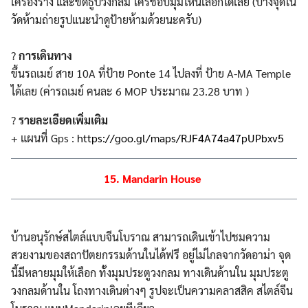
เครื่องราง และขดธูปวงกลม ใครชอบมุมไหนเลือกได้เลย (บางจุดใน
วัดห้ามถ่ายรูปแนะนำดูป้ายห้ามด้วยนะครับ)
?
การเดินทาง
ขึ้นรถเมย์ สาย 10A ที่ป้าย Ponte 14 ไปลงที่ ป้าย A-MA Temple
ได้เลย (ค่ารถเมย์ คนละ 6 MOP ประมาณ 23.28‬ บาท )
?
รายละเอียดเพิ่มเติม
+ แผนที่ Gps :
https://goo.gl/maps/RJF4A74a47pUPbxv5
15. Mandarin House
บ้านอนุรักษ์สไตล์แบบจีนโบราณ สามารถเดินเข้าไปชมความ
สวยงามของสถาปัตยกรรมด้านในได้ฟรี อยู่ไม่ไกลจากวัดอาม่า จุด
นี้มีหลายมุมให้เลือก ทั้งมุมประตูวงกลม ทางเดินด้านใน มุมประตู
วงกลมด้านใน โถงทางเดินต่างๆ รูปจะเป็นความคลาสสิค สไตล์จีน