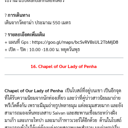
โบราณ แบบMandarinเลยทีเดียว
?
การเดินทาง
เดินจากวัดอาม่า ประมาณ 550 เมตร
?
รายละเอียดเพิ่มเติม
+ แผนที่ Gps :
https://goo.gl/maps/bcSvRVBsUL2TbMjD8
+ เปิด – ปิด : 10.00 -18.00 น. หยุดวันพุธ
16. Chapel of Our Lady of Penha
Chapel of Our Lady of Penha
เป็นโบสถ์ที่อยู่บนเขา เป็นอีกจุด
ที่ได้รับความนิยมจากนักท่องเที่ยว และว่าที่คู่บ่าวสาวนิยมมาถ่าย
พรีเว็ดดิ้งกัน เพราะมีมุมถ่ายรูปหลายมุม แต่ละมุมสวยมาก และยัง
สามารถมองเห็นทะเลสาบ Saivan และสะพานเชื่อมระหว่างฝั่ง
มาเก๊า และเกาะไทปา และมาเก๊าทาวเวอร์ได้อีกด้วย ด้านในโบสถ์
สามารถเข้าไปได้แต่ต้องแต่งกายสุภาพและสำรวม มุมถ่ายรูปเริ่ม