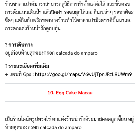
ร้านซาลาเปาต้ม เราสามารถดูวิธีการทำตั้งแต่ห่อไส้ และขั้นตอน
การต้มแบบเติมน้ำ แล้วปิดฝา รอจนสุกได้เลย กินเปล่าๆ รสชาติจะ
จืดๆ แต่กินกับพริกของทางร้านทำให้ซาลาเปามีรสชาติขึ้นมาเลย
การตกแต่งร้านน่ารักดูอบอุ่น
?
การเดินทาง
อยู่เกือบท้ายสุดของตรอก calcada do amparo
?
รายละเอียดเพิ่มเติม
+ แผนที่ Gps :
https://goo.gl/maps/V6wUjTpnJRzL9UWm9
10. Egg Cake Macau
เป็นร้านโดนัทรูปทรงไข่ ตกแต่งร้านน่ารักด้วยมาสคอตลูกเจี๊ยบ อยู่
ท้ายสุดของตรอก calcada do amparo