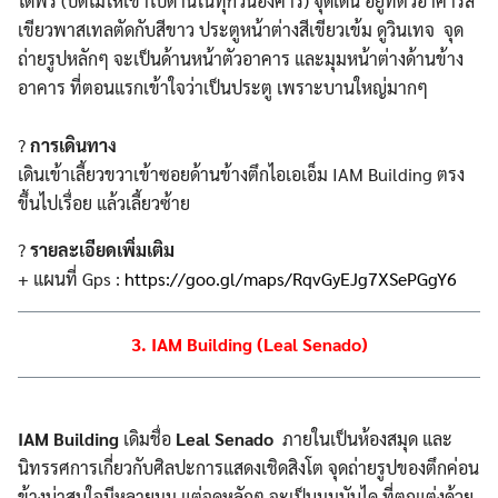
ได้ฟรี (ปิดไม่ให้เข้าไปด้านในทุกวันอังคาร) จุดเด่น อยู่ที่ตัวอาคารสี
เขียวพาสเทลตัดกับสีขาว ประตูหน้าต่างสีเขียวเข้ม ดูวินเทจ จุด
ถ่ายรูปหลักๆ จะเป็นด้านหน้าตัวอาคาร และมุมหน้าต่างด้านข้าง
อาคาร ที่ตอนแรกเข้าใจว่าเป็นประตู เพราะบานใหญ่มากๆ
?
การเดินทาง
เดินเข้าเลี้ยวขวาเข้าซอยด้านข้างตึกไอเอเอ็ม IAM Building ตรง
ขึ้นไปเรื่อย แล้วเลี้ยวซ้าย
?
รายละเอียดเพิ่มเติม
+ แผนที่ Gps :
https://goo.gl/maps/RqvGyEJg7XSePGgY6
3. IAM Building (Leal Senado)
IAM Building
เดิมชื่อ
Leal Senado
ภายในเป็นห้องสมุด และ
นิทรรศการเกี่ยวกับศิลปะการแสดงเชิดสิงโต จุดถ่ายรูปของตึกค่อน
ข้างน่าสนใจมีหลายมุม แต่จุดหลักๆ จะเป็นมุมบันได ที่ตกแต่งด้วย