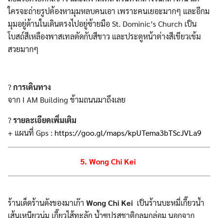
ใครจะถ่ายรูปต้องหามุมหลบคนเอา เพราะคนเยอะมากๆ และอีกม
มุมอยู่ด้านในเดินตรงไปอยู่ซ้ายมือ St. Dominic’s Church เป็น
โบสถ์สีเหลืองพาสเทลตัดกับสีขาว และประตูหน้าต่างสีเขียวเข้ม
สวยมากๆ
?
การเดินทาง
จาก I AM Building ข้ามถนนมาถึงเลย
?
รายละเอียดเพิ่มเติม
+ แผนที่ Gps :
https://goo.gl/maps/kpUTema3bTScJVLa9
5. Wong Chi Kei
ร้านเด็ดร้านดังของมาเก๊า
Wong Chi Kei
เป็นร้านบะหมี่เกี๊ยวน้ำ
เส้นเหนียวนุ่ม เกี๊ยวไส้ทะลัก น้ำซุปรสชาติกลมกล่อม นอกจาก