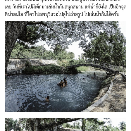
เลย วันที่เราไปมีเด็กมาเล่นน้ำกันสนุกสนาน แต่น้ำก็ยังใส เป็นอีกจุด
ที่น่าสนใจ ที่ใครไปลพบุรีแวะไปดูไปถ่ายรูป ไปเล่นน้ำกันได้ครับ