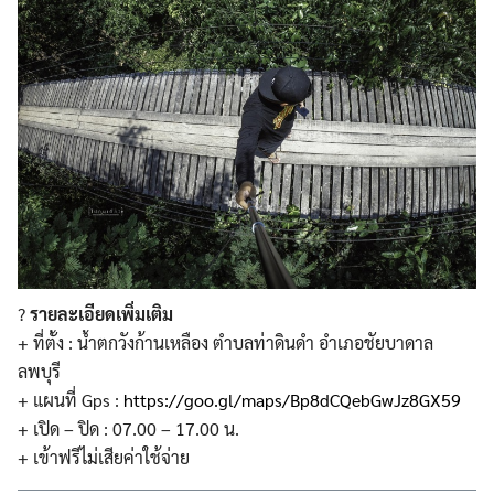
?
รายละเอียดเพิ่มเติม
+ ที่ตั้ง : น้ำตกวังก้านเหลือง ตำบลท่าดินดำ อำเภอชัยบาดาล
ลพบุรี
+ แผนที่ Gps :
https://goo.gl/maps/Bp8dCQebGwJz8GX59
+ เปิด – ปิด : 07.00 – 17.00 น.
+ เข้าฟรีไม่เสียค่าใช้จ่าย