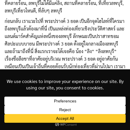
ก่อนกลับ เราแวะไปที่ พระปรางค์ 3 ยอด เป็นอีกจุดไฮไลท์ที่ใครมา
ถึงลพบุรีแล้วต้องมาที่นี่ เป็นแหล่งท่องเที่ยวเชิงประวัติศาสตร์ และ
แลนด์มาร์คสำคัญแห่งหนึ่งของลพบุรี ลักษณะเป็นปราสาทขอม
ศิลปะแบบบายน มีพระปรางค์ 3 ยอด ตั้งอยู่ใจกลางเมืองลพบุรี
และถ้ามาถึงที่นี่ สิ่งแรกเราจะได้เจอคือ น้อง “ลิง” “ลิงลพบุรี”
เรื่องชื่อลือชาที่อาศัยอยู่บริเวณ พระปรางค์ 3 ยอด อยู่อาศัยกัน
เหมือนเป็นเป็นเจ้าถิ่นที่คอยต้อนรับนักท่องเที่ยวที่ผ่านไปมา เรามา
ถึงช่วงเย็นเลยไม่ได้เข้าไปด้านใน ประตูปิดแล้วแต่บรรยากาศดี
มากๆ ใครมาถึงเมือง “ลพบุรี” ทั้งที่ไม่ควรพลาดต้องมาที่นี่ให้ได้
สักครั้ง
?
รายละเอียดเพิ่มเติม
+ ที่ตั้ง : พระปรางค์ 3 ยอด ตำบลท่าหิน อำเภอเมืองลพบุรี ลพบุรี
+ แผนที่ Gps :
https://goo.gl/maps/QJJbCXHkDQj4mG4s5
+ เปิด – ปิด : 08.30 – 17.00 น.