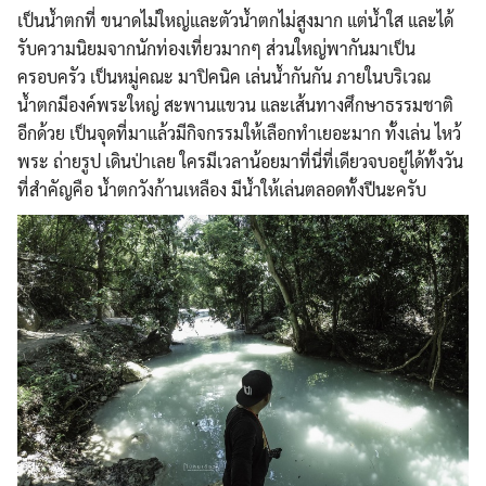
เป็นน้ำตกที่ ขนาดไม่ใหญ่และตัวน้ำตกไม่สูงมาก แต่น้ำใส และได้
รับความนิยมจากนักท่องเที่ยวมากๆ ส่วนใหญ่พากันมาเป็น
ครอบครัว เป็นหมู่คณะ มาปิคนิค เล่นน้ำกันกัน ภายในบริเวณ
น้ำตกมีองค์พระใหญ่ สะพานแขวน และเส้นทางศึกษาธรรมชาติ
อีกด้วย เป็นจุดที่มาแล้วมีกิจกรรมให้เลือกทำเยอะมาก ทั้งเล่น ไหว้
พระ ถ่ายรูป เดินป่าเลย ใครมีเวลาน้อยมาที่นี่ที่เดียวจบอยู่ได้ทั้งวัน
ที่สำคัญคือ น้ำตกวังก้านเหลือง มีน้ำให้เล่นตลอดทั้งปีนะครับ