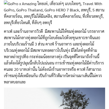
คาเฟ่ และร้านอาหารวิวดี มีสะพานไม้ให้ชมทุ่งดอกไม้ บรรยากาศ
สะพานไม้กลางทุ่งดอกไม้ที่ถูกโอบล้อมไปด้วยขุนเขา(เขาจีนแล)
ภายในบริเวณร้านมี 3 ส่วน คาเฟ่ ร้านอาหาร และทุ่งดอกไม้
บริเวณทุ่งดอกไม้ มีสะพานทอดยาวไปในทุ่ง มีไฮไลท์จุดที่ห้าม
พลาดถ่ายรูปคือ กระท่อมน้อยกลางทุ่ง เป็นจุดที่ใครมาถึงร้านนี้
แล้วต้องได้รูปมุมนี้กลับไปแน่นอน การเข้าชมทุ่งดอกไม้มีค่าบริการ
คนละ 20 บาทเท่านั้น ไม่ต้องนั่งร้านอาหารหรือ คาเฟ่ ก็สามารถ
เข้าชมทุ่งได้เหมือนกัน เป็นร้านที่วิวดีมากใครผ่านมาเส้นนี้ไม่ควร
พลาดบอกเลย