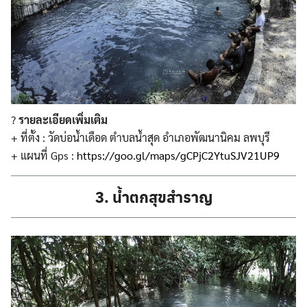
?
รายละเอียดเพิ่มเติม
+ ที่ตั้ง : วัดบ่อน้ำเดือด ตำบลน้ำสุด อำเภอพัฒนานิคม ลพบุรี
+ แผนที่ Gps :
https://goo.gl/maps/gCPjC2YtuSJV21UP9
3. น้ำตกสุขสำราญ