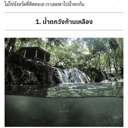
ไม่ใช่จังหวัดที่ติดทะเล เราเลยพาไปน้ำตกกัน
1. น้ำตกวังก้านเหลือง