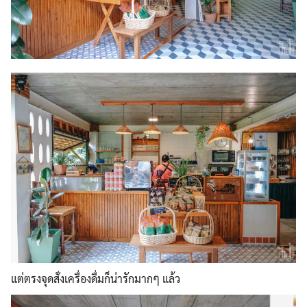
แต่ตรงจุดสั่งเครื่องดื่มก็
น่ารักมากๆ แล้ว