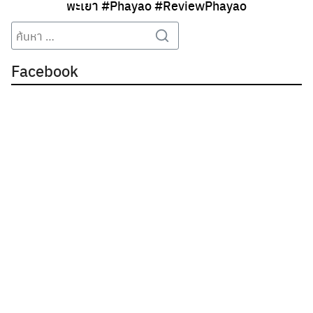
พะเยา
#
Phayao
#
ReviewPhayao
Search
Search
for:
Facebook