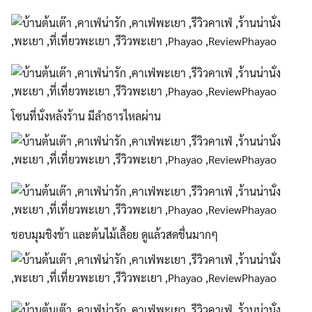
โซนที่นั่งหลังร้าน มีลำธารไหลผ่าน
Search
Search
for:
ชอบมุมชิงช้า และต้นไม้เลื้อย ดูแล้วสดชื่นมากๆ