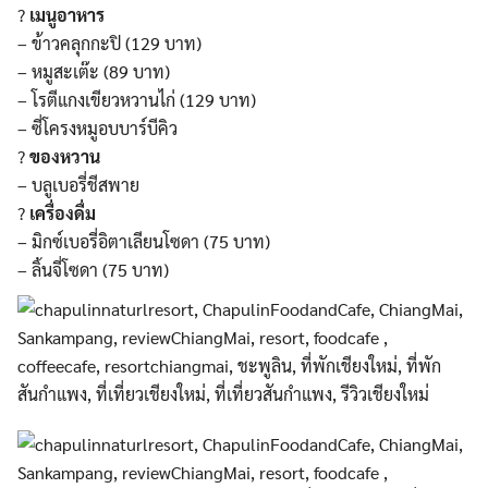
?
เมนูอาหาร
– ข้าวคลุกกะปิ (129 บาท)
– หมูสะเต๊ะ (89 บาท)
– โรตีแกงเขียวหวานไก่ (129 บาท)
– ซี่โครงหมูอบบาร์บีคิว
?
ของหวาน
– บลูเบอรี่ชีสพาย
?
เครื่องดื่ม
– มิกซ์เบอรี่อิตาเลียนโซดา (75 บาท)
– ลิ้นจี่โซดา (75 บาท)