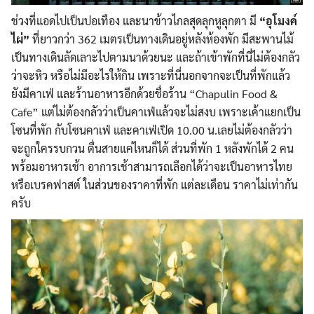
ช่วงที่แอดไปเป็นปอเทือง และนาข้าวไกลสุดลุกหูลุกตา มี
“อุโมงค์
ไผ่”
ที่ยาวกว่า 362 เมตรเป็นทางเดินอยู่หลังห้องพัก มีสะพานไม้
เป็นทางเดินลัดเลาะไปตามนาด้วยนะ และถ้าเข้าพักที่นี่ไม่ต้องกลัว
ว่าจะหิว หรือไม่มีอะไรให้กิน เพราะที่นี่นอกจากจะเป็นที่พักแล้ว
ยังมีคาเฟ่ และร้านอาหารอีกด้วยชื่อร้าน “Chapulin Food &
Cafe” แต่ไม่ต้องกลัวว่าเป็นคาเฟ่แล้วจะไม่สงบ เพราะเค้าแยกเป็น
โซนที่พัก กับโซนคาเฟ่ และคาเฟ่เปิด 10.00 น.เลยไม่ต้องกลัวว่า
จะถูกใครรบกวน ตื่นสายแค่ไหนก็ได้ ส่วนที่พัก 1 หลังพักได้ 2 คน
พร้อมอาหารเช้า อาการเช้าสามารถเลือกได้ว่าจะเป็นอาหารไทย
หรือเบรคฟาสต์ ในส่วนของราคาที่พัก แต่ละเดือน ราคาไม่เท่ากัน
ครับ