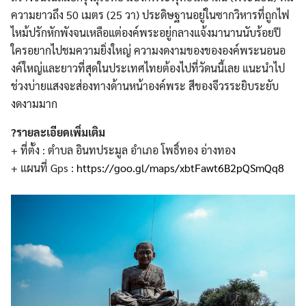
ความยาวถึง 50 เมตร (25 วา) ประดิษฐานอยู่ในซากวิหารที่
ถูกไฟ
ไหม้ปรักหักพังจนเหลือ
แต่องค์พระอยู่กลางแจ้งมานา
นนับร้อยปี
ใครอยากไปชมความยิ่งใหญ่ ความงดงามของขององค์พระนอนอ
งค์ใหญ่และยาวที่สุดในประเท
ศไทยต้องไปที่วัดนนี้เลย แนะนำไป
ช่วงบ่ายแสงจะส่องทา
งด้านหน้าองค์พระ สีของจีวรระยิบระยับ
งดงามมา
ก
Search
Search
for:
?
รายละเอียดเพิ่มเติม
+ ที่ตั้ง : ตำบล อินทประมูล อำเภอ โพธิ์ทอง อ่างทอง
+ แผนที่ Gps :
https://goo.gl/maps/
xbtFawt6B2pQSmQq8