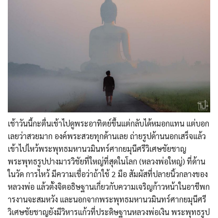
เช้าวันนี้กะตื่นเช้าไปดูพร
ะอาทิตย์ขึ้นแต่กลับได้หมอก
แทน แต่บอก
เลยว่าสวยมาก องค์พระสวยทุกด้านเลย ถ่ายรูปด้านนอกเสร็จแล้ว
เข้
าไปไหว้พระพุทธมหานวมินทร์ศ
ากยมุนีศรีวิเศษชัยชาญ
พระพุทธรูปปางมารวิชัยที่ให
ญ่ที่สุดในโลก (หลวงพ่อใหญ่) ที่ด้าน
ในวัด การไหว้ มีความเชื่อว่าถ้าใช้ 2 มือ สัมผัสที่ปลายนิ้วกลางของ
หล
วงพ่อ แล้วตั้งจิตอธิษฐานเกี่ยวกั
บความเจริญก้าวหน้าในอาชีพก
ารงานจะสมหวัง และ
นอกจากพระพุทธมหานวมินทร์ศา
กยมุนีศรี
วิเศษชัยชาญยังมีว
ิหารแก้วที่ประดิษฐานหลวงพ่
อเงิน พระพุทธรูป