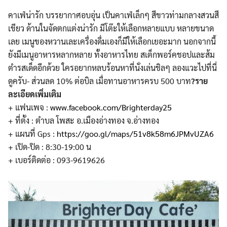
คาเฟ่น่ารัก บรรยากาศอบอุ่น เป็นคาเฟ่เล็กๆ สีขาวท่ามกลางสวนสี
เขียว ด้านในจัดตกแต่งน่ารัก มีโต๊ะให้เลือกหลายแบบ หลายขนาด
เลย เมนูของหวานเละเครื่องดื่มเ
องก็มีให้เลือกเยอะมาก นอกจากนี้
ยังมีเมนูอาหารหลา
กหลาย ทั้งอาหารไทย สเต็กพอร์คชอปและส้ม
ตำรสเด็
ดอีกด้วย ใครอยากหลบร้อนหาที่นั่งเล่
นชิลๆ ลองแวะไปที่นี่
ดูครับ- ส่วนลด 10% ต่อบิล เมื่อทานอาห
ารครบ 500 บาท
?
ราย
ละเอียดเพิ่มเติม
+ แฟนเพจ :
www.facebook.com/
Brighterday25
+ ที่ตั้ง : ตำบล โพสะ อ.เมืองอ่างทอง จ.อ่างทอง
+ แผนที่ Gps :
https://goo.gl/maps/
51v8k58m6JPMvUZA6
+ เปิด-ปิด : 8:30-19:00 น
+ เบอร์ติดต่อ : 093-9619626