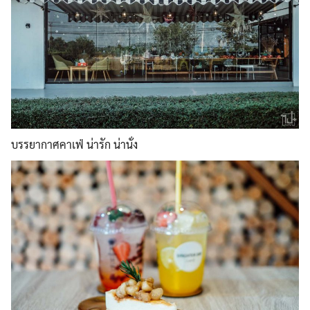
บรรยากาศคาเฟ่ น่ารัก น่านั่ง