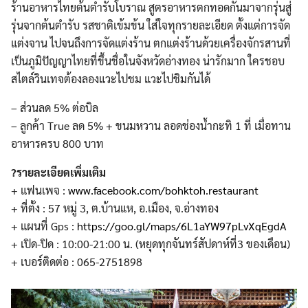
ร้านอาหารไทยต้นตำรับโบราณ สูตรอาหารตกทอดกันมาจากรุ่นสู่
รุ่นจากต้นตำรับ รสชาติเข้มข้น ใส่ใจทุกรายละเอียด ตั้งแต่การจัด
แต่งจาน ไปจนถึงการจัดแต่งร้าน ตกแต่งร้านด้วยเครื่องจักรสานที่
เป็นภูมิปัญญาไทยที่ขึ้นชื่อในจังหวัดอ่างทอง น่ารักมาก ใครชอบ
สไตล์วินเทจต้องลองแวะไปชม แวะไปชิมกันได้
– ส่วนลด 5% ต่อบิล
– ลูกค้า True ลด 5% + ขนมหวาน ลอดช่องน้ำกะทิ 1 ที่ เมื่อทาน
อาหารครบ 800 บาท
?รายละเอียดเพิ่มเติม
+ แฟนเพจ :
www.facebook.com/bohktoh.restaurant
+ ที่ตั้ง : 57 หมู่ 3, ต.บ้านแห, อ.เมือง, จ.อ่างทอง
+ แผนที่ Gps :
https://goo.gl/maps/6L1aYW97pLvXqEgdA
+ เปิด-ปิด : 10:00-21:00 น. (หยุดทุกจันทร์สัปดาห์ที่3 ของเดือน)
+ เบอร์ติดต่อ : 065-2751898