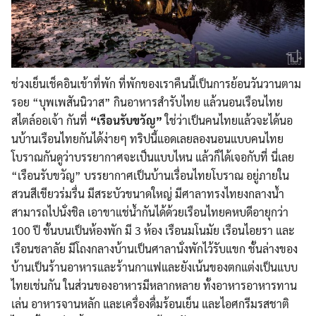
ช่วงเย็นเช็คอินเข้าที่พัก ที่พักของเราคืนนี้เป็นการย
้อนวันวานตาม
รอย “บุพเพสันนิวาส” กินอาหารสำรับไทย แล้วนอนเรือนไทย
สไตล์ออเจ้า
กันที่
“เรือนรับขวัญ”
ใช่ว่าเป็นคนไทยแล้วจะได้นอ
นบ้านเรือนไทยกันได้ง่ายๆ ทริปนี้แอดเลยลองนอนแบบคนไท
ย
โบราณกันดูว่าบรรยากาศจะเป
็นแบบไหน แล้วก็ได้เจอกับที่ นี่เลย
“เรือนรับขวัญ” บรรยากาศเป็นบ้านเรื่อนไทยโ
บราณ อยู่ภายใน
สวนสีเขียวร่มรื่น
มีสระบ
ัวขนาดใหญ่ มีศาลาทรงไทยงกลางน้ำ
สามารถ
ไปนั่งชิล เอาขาแช่น้ำกันได้ด้วย
เรือนไทยคหบดีอายุกว่า
100 ปี ชั้นบนเป็นห้องพัก มี 3 ห้อง เรือนมโนมัย เรือนไอยรา และ
เรือนชลาลัย มีโถงกลางบ้านเป็นศาลานั่งพ
ักไว้รับแขก ชั้นล่างของ
บ้านเป็นร้านอาห
ารและร้านกาแฟและยังเน้นของ
ตกแต่งเป็นแบบ
ไทยเช่นกัน ในส่วนของอาหารมีหลากหลาย ทั้งอาหารอาหารทาน
เล่น อาหารจานหลัก และเครื่องดื่มร้อนเย็น และไอศกรีมรสชาติ