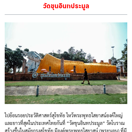
วัดขุนอินทประมูล
ไปย้อนรอยประวัติศาสตร์สุโข
ทัย ไหว้พระพุทธไสยาสน์องค์ใหญ่
และยาวที่สุดในประเทศไทยกัน
ที่ “วัดขุนอินทประมูล” วัดโบราณ
สร้างขึ้นในสมัยกรุ
งสุโขทัย มีองค์พระพุทธไสยาสน์ (พระนอน) ที่มี