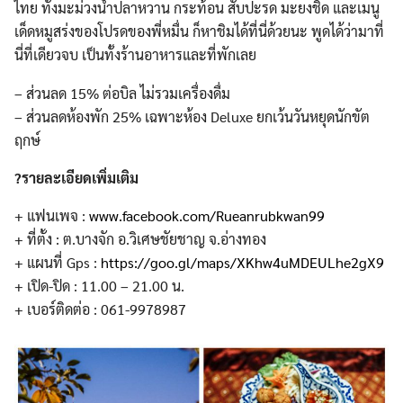
ไทย ทั้งมะม่วงน้ำปลาหวาน กระท้อน สับปะรด มะยงชิด และเมนู
เด็ดหมูสร่งของโปรดข
องพี่หมื่น ก็หาชิมได้ที่นี่ด้วยนะ พูดได้ว่ามาที่
นี่ที่เดียวจ
บ เป็นทั้งร้านอาหารและที่พัก
เลย
– ส่วนลด 15% ต่อบิล ไม่รวมเครื่องดื่ม
– ส่วนลดห้องพัก 25% เฉพาะห้อง Deluxe ยกเว้นวันหยุดนักขัต
ฤกษ์
?
รายละเอียดเพิ่มเติม
+ แฟนเพจ :
www.facebook.com/
Rueanrubkwan99
+ ที่ตั้ง : ต.บางจัก อ.วิเศษชัยชาญ จ.อ่างทอง
+ แผนที่ Gps :
https://goo.gl/maps/
XKhw4uMDEULhe2gX9
+ เปิด-ปิด : 11.00 – 21.00 น.
+ เบอร์ติดต่อ : 061-9978987