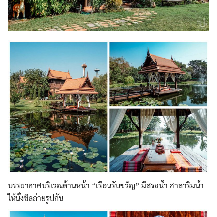
บรรยากาศบริเวณด้านหน้า “เรือนรับขวัญ” มีสระน้ำ ศาลาริมน้ำ
ให้นั่งชิลถ่ายรู
ปกัน