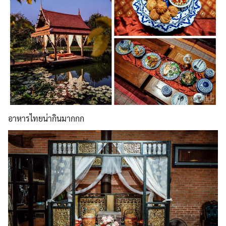
อาหารไทยน่ากินมากกก