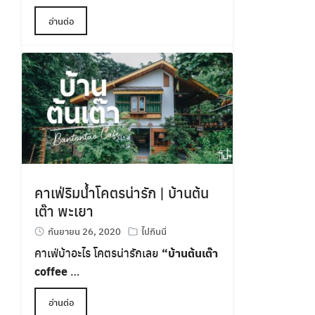
อ่านต่อ
คาเฟ่ริมน้ำโคตรน่ารัก | บ้านต้น
เต๊า พะเยา
กันยายน 26, 2020
ไปกินนี่
คาเฟ่บ้าอะไร โคตรน่ารักเลย
“
บ้านต้นเต๊า
coffee
…
อ่านต่อ