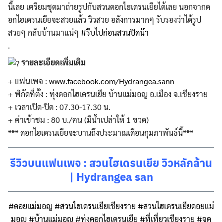
นี้เลย เตรียมชุดมาถ่ายรูปกับสวนดอกไฮเดรนเยียได้เลย นอกจากด
อกไฮเดรนเยียจะสวยแล้ว วิวสวย อลังการมากๆ รับรองว่าได้รูป
สวยๆ กลับบ้านมาแน่ๆ
#รีบไปก่อนสวนปิดน๊า
.
รายละเอียดเพิ่มเติม
+ แฟนเพจ :
www.facebook.com/Hydrangea.sann
+ พิกัดที่ตั้ง : ทุ่งดอกไฮเดรนเยีย บ้านแม่มอญ อ.เมือง จ.เชียงราย
+ เวลาเปิด-ปิด : 07.30-17.30 น.
+ ค่าเข้าชม : 80 บ./คน (มีน้ำเปล่าให้ 1 ขวด)
*** ดอกไฮเดรนเยียจะบานถึงประมาณเดือนกุมภาพันธ์นี้***
รีวิวบนแฟนเพจ : สวนไฮเดรนเยีย วิวหลักล้าน
| Hydrangea san
#ดอยแม่มอญ
#สวนไฮเดรนเยียเชียงราย
#สวนไฮเดรนเยียดอยแม่
มอญ
#บ้านแม่มอญ
#ทุ่งดอกไฮเดรนเยีย
#ที่เที่ยวเชียงราย
#จุด