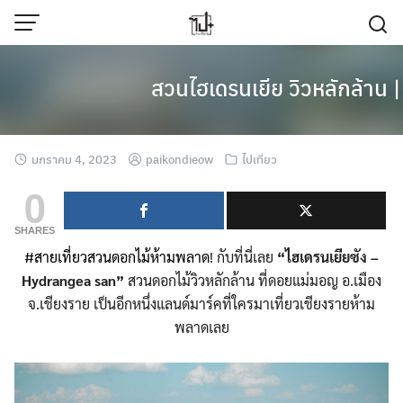
Skip
to
content
สวนไฮเดรนเยีย วิวหลักล้าน
มกราคม 4, 2023
paikondieow
ไปเที่ยว
0
SHARES
#สายเที่ยวสวนดอกไม้ห้ามพลาด
! กับที่นี่เลย
“ไฮเดรนเยียซัง –
Hydrangea san”
สวนดอกไม้วิวหลักล้าน ที่ดอยแม่มอญ อ.เมือง
จ.เชียงราย เป็นอีกหนึ่งแลนด์มาร์คที่ใครมาเที่ยวเชียงรายห้าม
พลาดเลย