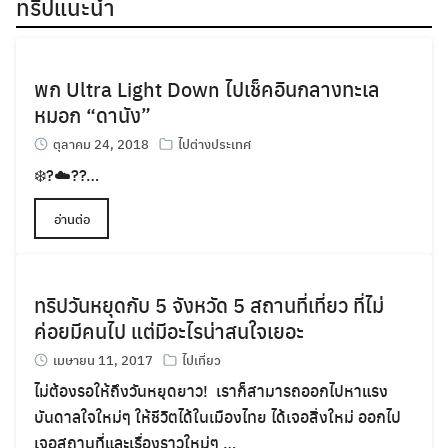
ทริปแนะนำ
พก Ultra Light Down ไปเช็คอินกลางทะเล
หมอก “ดานัง”
ตุลาคม 24, 2018
ไปต่างประเทศ
❄️
?
☁️
?
?
…
อ่านต่อ
ทริปวันหยุดกับ 5 จังหวัด 5 สถานที่เที่ยว ที่ไม่
ค่อยมีคนไป แต่มีอะไรน่าสนใจเยอะ
เมษายน 11, 2017
ไปเที่ยว
ไม่ต้องรอให้ถึงวันหยุดยาว! เราก็สามารถออกไปหาแรง
บันดาลใจใหม่ๆ ให้ชีวิตได้ในเมืองไทย ได้เจอสิ่งใหม่ ออกไป
เจอสถานที่และเรื่องราวใหม่ๆ …