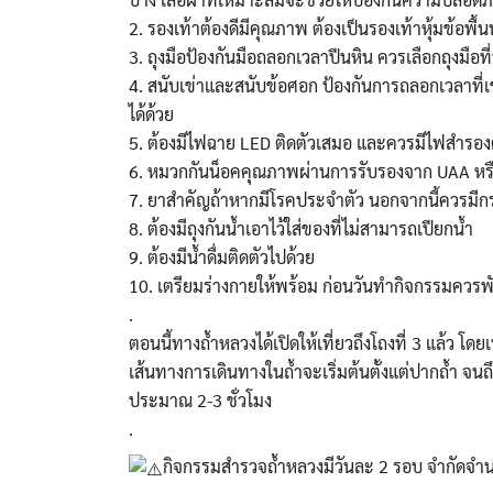
2. รองเท้าต้องดีมีคุณภาพ ต้องเป็นรองเท้าหุ้มข้อพื้
3. ถุงมือป้องกันมือถลอกเวลาปีนหิน ควรเลือกถุงมือที่
4. สนับเข่าและสนับข้อศอก ป้องกันการถลอกเวลาที่เข
ได้ด้วย
5. ต้องมีไฟฉาย LED ติดตัวเสมอ และควรมีไฟสำรองด้
6. หมวกกันน็อคคุณภาพผ่านการรับรองจาก UAA หรื
7. ยาสำคัญถ้าหากมีโรคประจำตัว นอกจากนี้ควรมีกระ
8. ต้องมีถุงกันน้ำเอาไว้ใส่ของที่ไม่สามารถเปียกน้ำ
9. ต้องมีน้ำดื่มติดตัวไปด้วย
10. เตรียมร่างกายให้พร้อม ก่อนวันทำกิจกรรมควรพักผ
.
ตอนนี้ทางถ้ำหลวงได้เปิดให้เที่ยวถึงโถงที่ 3 แล้ว โดย
เส้นทางการเดินทางในถ้ำจะเริ่มต้นตั้งแต่ปากถ้ำ จ
ประมาณ 2-3 ชั่วโมง
.
กิจกรรมสำรวจถ้ำหลวงมีวันละ 2 รอบ จำกัดจำน