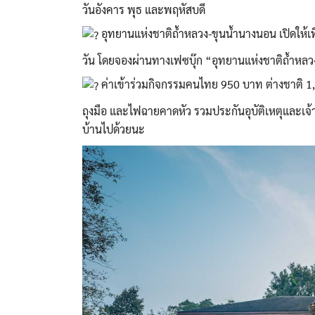
วันอังคาร พุธ และพฤหัสบดี
อุทยานแห่งชาติถ้ำหลวง-ขุนน้ำนางนอน เปิดให้เท
วัน โดยจองผ่านทางเฟซบุ๊ก “อุทยานแห่งชาติถ้ำหลวง
ค่าเข้าร่วมกิจกรรมคนไทย 950 บาท ต่างชาติ 1,50
ถุงมือ และไฟฉายคาดหัว รวมประกันอุบัติเหตุและเจ้าห
บ้านไปด้วยนะ