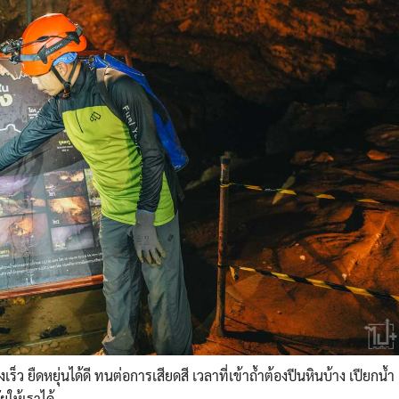
เร็ว ยืดหยุ่นได้ดี ทนต่อการเสียดสี เวลาที่เข้าถ้ำต้องปีนหินบ้าง เปียกน้ำ
ยให้เราได้