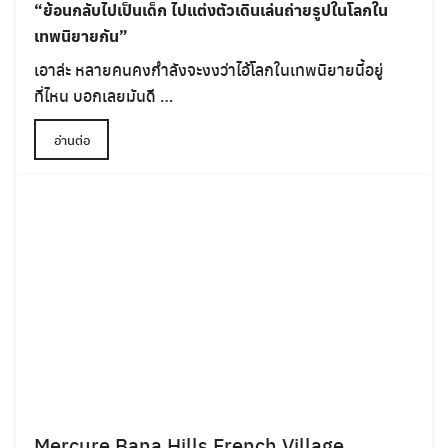
“ย้อนกลับไปเป็นเด็ก ไปแต่งตัวเดินเล่นถ่ายรูปในโลกใน
เทพนิยายกัน”
เอาล่ะ หลายคนคงกำลังจะงงว่าไอ้โลกในเทพนิยายนี้อยู่
ที่ไหน บอกเลยมันดี …
อ่านต่อ
Mercure Bana Hills French Village