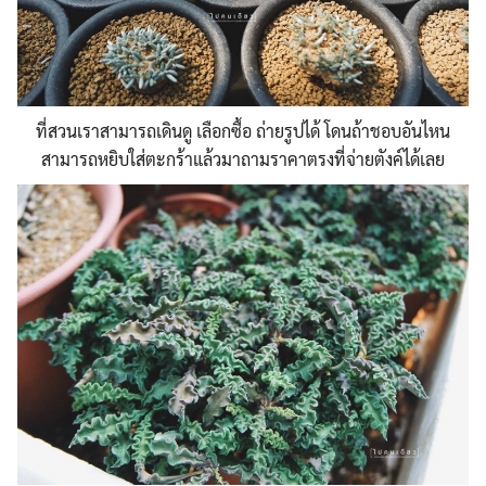
ที่สวนเราสามารถเดินดู เลือกซื้อ ถ่ายรูปได้ โดนถ้าชอบอันไหน
สามารถหยิบใส่ตะกร้าแล้วมาถามราคาตรงที่จ่ายตังค์ได้เลย