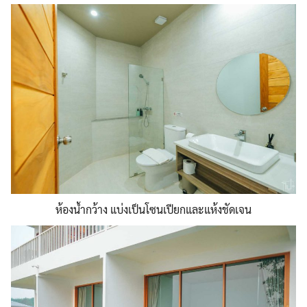
ห้องน้ำกว้าง แบ่งเป็นโซนเปียกและแห้งชัดเจน