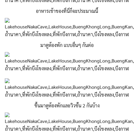
อาหารเช้าของที่นี่ก็จะประมาณนี้
มาดูห้องพัก แบบอื่นๆ กันต่อ
ขึ้นมาดูห้องพักและวิวชั้น 2 กันบ้าง