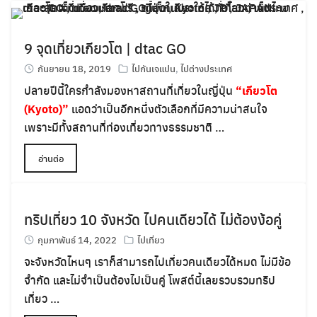
9 จุดเที่ยวเกียวโต | dtac GO
กันยายน 18, 2019
ไปกันเจแปน
,
ไปต่างประเทศ
ปลายปีนี้ใครกำลังมองหาสถานที่เที่ยวในญี่ปุ่น
“เกียวโต
(Kyoto)”
แอดว่าเป็นอีกหนึ่งตัวเลือกที่มีความน่าสนใจ
เพราะมีทั้งสถานที่ท่องเที่ยวทางธรรมชาติ …
อ่านต่อ
ทริปเที่ยว 10 จังหวัด ไปคนเดียวได้ ไม่ต้องง้อคู่
กุมภาพันธ์ 14, 2022
ไปเที่ยว
จะจังหวัดไหนๆ เราก็สามารถไปเที่ยวคนเดียวได้หมด ไม่มีข้อ
จำกัด และไม่จำเป็นต้องไปเป็นคู่ โพสต์นี้เลยรวบรวมทริป
เที่ยว …