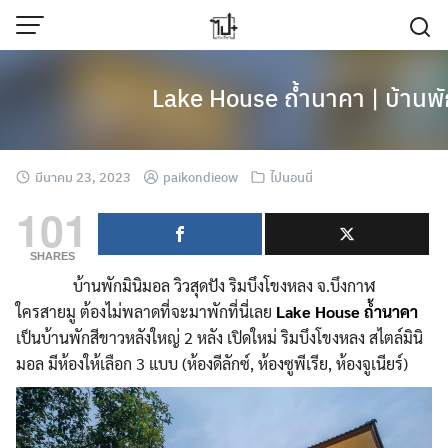
Skip
to
content
Lake House ถ้ำนาคา | บ้านพั
มีนาคม 23, 2023
paikondieow
ไปนอนนี่
101
SHARES
บ้านพักมินิมอล วิวสุดปัง ริมบึงโขงหลง จ.บึงกาฬ
ใครสายมู ต้องไม่พลาดที่จะมาพักที่นี่เลย
Lake House ถ้ำนาคา
เป็นบ้านพักสีขาวหลังใหญ่ 2 หลัง เปิดใหม่ ริมบึงโขงหลง สไตล์มินิ
มอล มีห้องให้เลือก 3 แบบ (ห้องดีลักซ์, ห้องซูพีเรีย, ห้องจูเนียร์)