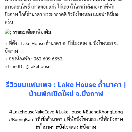
เกาะดอนโพธิ์ เกาะดอนเเก้ว ได้เลย ถ้าใครกำลังมองหาที่พัก
บึงกาฬ ใกล้ถ้ำนาคา บรรยากาศดี วิวบึงโขงหลง แนะนำที่นี่เลย
ครับ
รายละเอียดเพิ่มเติม
+ ที่ตั้ง : Lake House ถ้ำนาคา ต. บึงโขงหลง อ. บึงโขงหลง จ.
บึงกาฬ
+ จองห้องพัก : 062 609 6352
+Line ID : @lakehouse
รีวิวบนแฟนเพจ : Lake House ถ้ำนาคา |
บ้านพักเปิดใหม่ จ.บึงกาฬ
#LakehouseNakaCave
#LakeHouse
#BuengKhongLong
#BuengKan
#ที่พักถ้ำนาคา
#ที่พักบึงโขงหลง
#ที่พักบึงกาฬ
#ถ้ำนาคา
#บึงโขงหลง
#บึงกาฬ