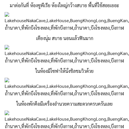
มาต่อกันที่ ห้องซูพีเรีย ห้องใหญ่กว้างสบาย พื้นที่ใช้สอยเยอะ
เตียงนุ่ม สบาย นอนแล้วฟินมาก
ในห้องมีโซฟาให้นั่งชิลชมวิวด้วย
ในห้องพักคือมีเครื่องอำนวยความสะดวกครบครันเลย