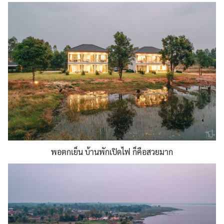
พอตกเย็น บ้านพักเปิดไฟ ก็คือสวยมาก