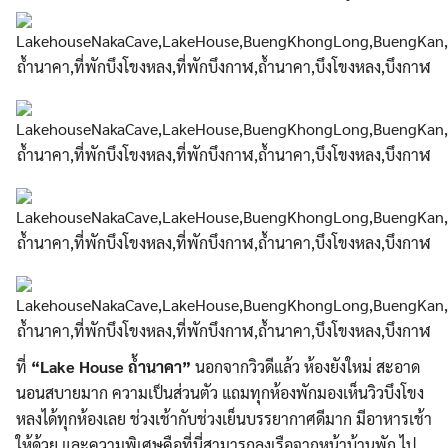
ที่
“Lake House ถ้ำนาคา”
นอกจากวิวดีแล้ว ห้องยังใหม่ สะอาด
นอนสบายมาก ความเป็นส่วนตัว แถมทุกห้องพักมองเห็นวิวบึงโขง
หลงได้ทุกห้องเลย ช่วงเช้ากับช่วงเย็นบรรยากาศดีมาก มีอาหารเช้า
ให้ด้วย และความพิเศษคือที่นี่สามารถลงเรือจากหน้าบ้านพัก ไป