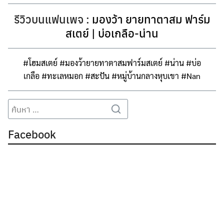
รีวิวบนแฟนเพจ :
มองว้า ยายทาตาสม ฟาร์ม
สเตย์ | บ่อเกลือ-น่าน
#
โฮมสเตย์
#
มองว้ายายทาตาสมฟาร์มสเตย์
#
น่าน
#
บ่อ
เกลือ
#
ทะเลหมอก
#
สะปัน
#
หมู่บ้านกลางหุบเขา
#
Nan
Search
Search
for:
Facebook