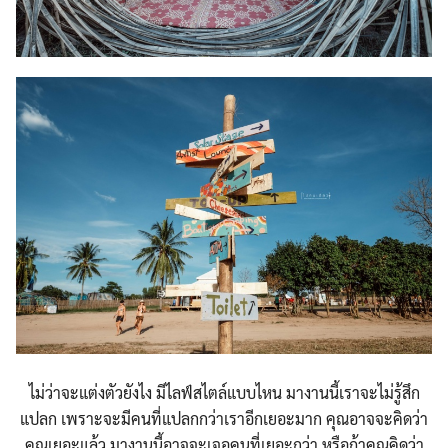
ไม่ว่าจะแต่งตัวยังไง มีไลฟ์สไตล์แบบไหน มางานนี้เราจะไม่รู้สึก
แปลก เพราะจะมีคนที่แปลกกว่าเราอีกเยอะมาก คุณอาจจะคิดว่า
คุณเยอะแล้ว มางานนี้อาจจะเจอคนที่เยอะกว่า หรือถ้าคุณคิดว่า