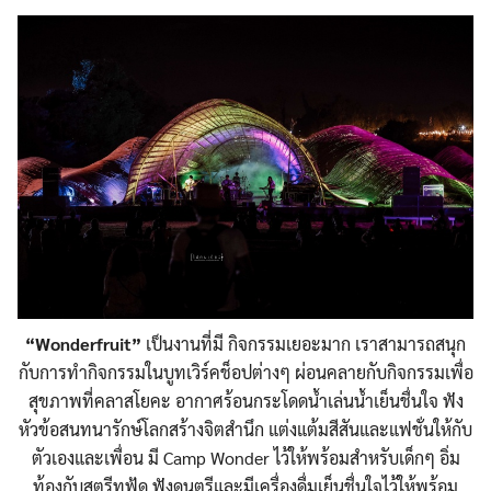
“Wonderfruit”
เป็นงานที่มี กิจกรรมเยอะมาก เราสามารถสนุก
กับการทำกิจกรรมในบูทเวิร์คช็อปต่างๆ ผ่อนคลายกับกิจกรรมเพื่อ
สุขภาพที่คลาสโยคะ อากาศร้อนกระโดดน้ำเล่นน้ำเย็นชื่นใจ ฟัง
หัวข้อสนทนารักษ์โลกสร้างจิตสำนึก แต่งแต้มสีสันและแฟชั่นให้กับ
ตัวเองและเพื่อน มี Camp Wonder ไว้ให้พร้อมสำหรับเด็กๆ อิ่ม
ท้องกับสตรีทฟู้ด ฟังดนตรีและมีเครื่องดื่มเย็นชื่นใจไว้ให้พร้อม