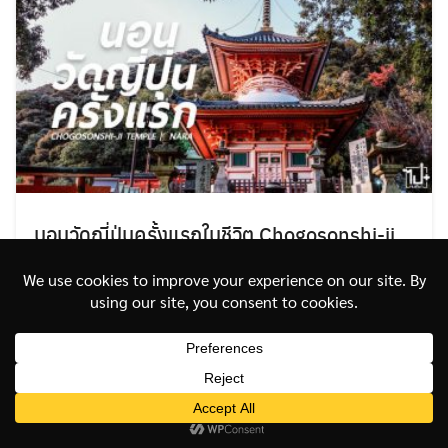
นอนวัดญี่ปุ่นครั้งแรกในชีวิต Chogosonshi-ji
Temple
มกราคม 9, 2020
ไปกันเจแปน
,
ไปต่างประเทศ
เคยไหม? กับการนอนวัดที่ญี่ปุ่น วัดที่ญี่ปุ่นนอกจากส่วน
ใหญ่จะมาไหว้ขอพรกันแล้ว ยังมีบางที่ที่เปิดให้เรานอนที่วัด
ด้วยนะครับ อ่านไม่ผิด …
อ่านต่อ