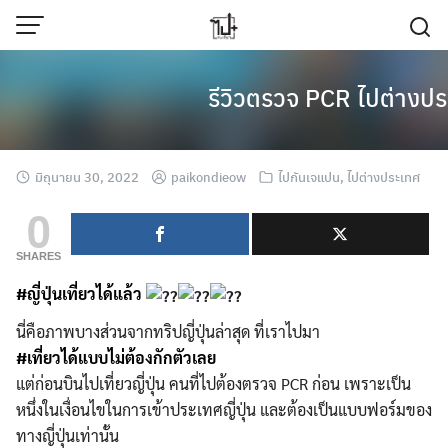
Skip
to
content
รีวิวตรวจ PCR ไปต่างปร
มิถุนายน 30, 2022
paikondieow
ไปกันเจแปน
,
ไปต่างประเทศ
0
SHARES
#ญี่ปุ่นเที่ยวได้แล้ว
นี่คือภาพบางส่วนจากทริปญี่ปุ่นล่าสุด ที่เราไปมา
#เที่ยวได้แบบไม่ต้องกักตัวเลย
แต่ก่อนบินไปเที่ยวญี่ปุ่น คนที่ไปต้องตรวจ PCR ก่อน เพราะเป็น
หนึ่งในเงื่อนไขในการเข้าประเทศญี่ปุ่น และต้องเป็นแบบฟอร์มของ
ทางญี่ปุ่นเท่านั้น