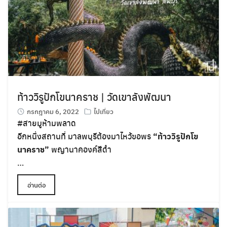
ท้าววิรูปักโขนาคราช | วัดเขาลังพัฒนา
กรกฎาคม 6, 2022
ไปเที่ยว
#สายมูห้ามพลาด
อีกหนึ่งสถานที่ มาลพบุรีต้องมาไหว้ขอพร
“ท้าววิรูปักโข
นาคราช”
พญานาคองค์สีดำ
…
อ่านต่อ