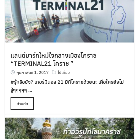
แลนด์มาร์กใหม่ใจกลางเมืองโคราช
“TERMINAL21 โคราช ”
กุมภาพันธ์ 1, 2017
ไปเที่ยว
#รู้หรือยัง? เทอร์มินอล 21 มีที่โคราชด้วยนะ เผื่อใครยังไม่
รู้ๆๆๆๆๆ …
อ่านต่อ