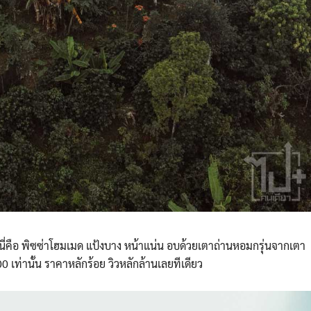
ี่นี่คือ พิซซ่าโฮมเมด แป้งบาง หน้าแน่น อบด้วยเตาถ่านหอมกรุ่นจากเตา
เท่านั้น ราคาหลักร้อย วิวหลักล้านเลยทีเดียว