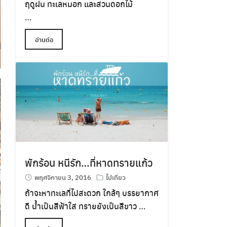
ฤดูฝน ทะเลหมอก และสวนดอกไม้
…
อ่านต่อ
พักร้อน หนีรัก…ที่หาดทรายแก้ว
พฤศจิกายน 3, 2016
ไปเที่ยว
ถ้าจะหาทะเลที่ไปสะดวก ใกล้ๆ บรรยากาศ
ดี น้ำเป็นสีฟ้าใส ทรายยังเป็นสีขาว …