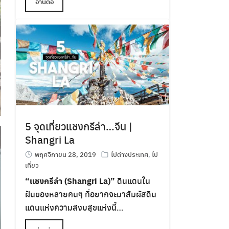
อ่านต่อ
5 จุดเที่ยวแชงกรีล่า…จีน |
Shangri La
พฤศจิกายน 28, 2019
ไปต่างประเทศ
,
ไป
เที่ยว
“แชงกรีล่า (Shangri La)”
ดินแดนใน
ฝันของหลายคนๆ ที่อยากจะมาสัมผัสดิน
แดนแห่งความสงบสุขแห่งนี้…