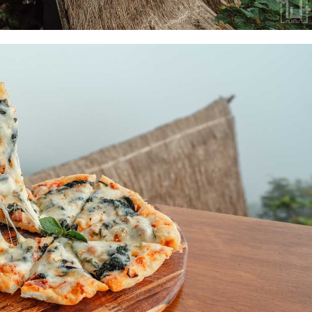
Search
Search
for: