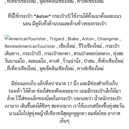
ที่นี่ใช้กระเป๋า
“Aston”
กระเป๋าเป้ ใช้งานได้ทั้งแนวตั้งและแนว
นอน มีหูจับทั้งด้านบนและด้านข้
างของกระเป๋า
มีช่องแยกเก็บ แล็ปท็อป ขนาด 17 นิ้ว และมีช่องสำหรับเก็บ
รองเท้า
ให้ด้วย ช่องใส่ของคือเยอะมาก แถมมีกระเป๋าเล็กให้มา
ด้วย ไว้ใส่ของเล็กของน้อยในกระเ
ป๋า บอกเลยว่า น้ำหนักกระเป๋า
เบามาก เดินขึ้นลงได้ชิลๆ สะดวกมาก เราใช้แบกเสบียงขึ้นทุ่งสะว
ัน
นาแม่โถไปดูทุ่งหญ้าที่เข
ียวขจีสุดลูกหูลูกตา ลมพัดโชย อากาศ
เย็นๆ