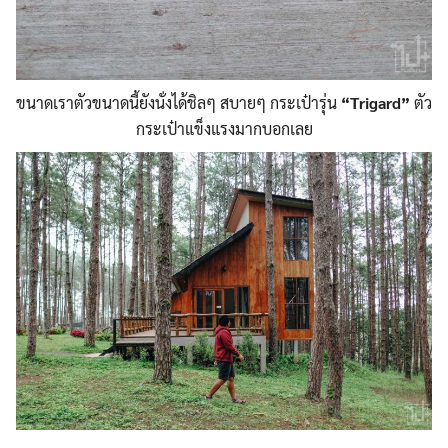
ขนาดเราตัวขนาดนี้ยังนั่งได
้ชิลๆ สบายๆ กระเป๋ารุ่น
“Trigard”
ตัว
กระเป๋าแข็งแรงมากบอกเลย