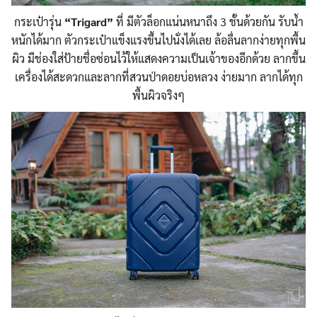
กระเป๋ารุ่น
“Trigard”
ที่ มีตัวล็อกแน่นหนาถึง 3 ชั้นด้วยกัน รับน้ำ
หนักได้มาก ตัวกระเป๋าแข็งแรงขึ้นไปนั่
งได้เลย ล้อลื่นลากง่ายทุกพื้น
ผิว มีช่องใส่ป้ายชื่อซ่อนไว้ให
้แสดงความเป็นเจ้าของอีกด้ว
ย ลากขึ้น
เครื่องได้สะดวกและล
ากที่สวนป่าดอยบ่อหลวง ง่ายมาก ลากได้ทุก
พื้นผิวจริงๆ