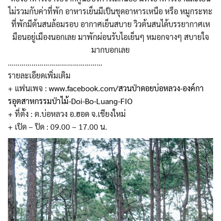
ไม่รวมกับค่าที่พัก อาหารเย็นมีเป็นชุดอาหารเหน
ือ หรือ หมูกระทะ
ที่พักมีต้นสนล้อมรอบ อากาศเย็นสบาย วิวต้นสนได้บรรยากาศเห
มือนอ
ยู่เมืองนอกเลย มาพักผ่อนรับไอเย็นๆ หมอกจางๆ สบายใจ
มากบอกเลย
…………………………………………
รายละเอียดเพิ่มเติม
+ แฟนเพจ :
www.facebook.com/
สวนป่าดอยบ่อหลวง-องค์กา
รอุต
สาหกรรมป่าไม้-Doi-Bo-Luang
-FIO
+ ที่ตั้ง : ต.บ่อหลวง อ.ฮอด จ.เชียงใหม่
+ เปิด – ปิด : 09.00 – 17.00 น.