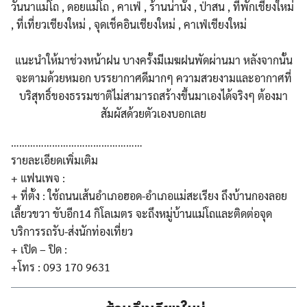
แนะนำให้มาช่วงหน้าฝน บางครั้งมีเมฆฝนพัดผ่านมา หลังจากนั้น
จะตามด้วยหมอก บรรยากาศดีมากๆ ความสวยงามและอากาศที่
บริสุ
ทธิ์ของธรรมชาติไม่สามารถสร
้างขึ้นมาเองได้จริงๆ ต้องมา
สัมผัสด้วยตัวเองบอกเ
ลย
…………………………………………
รายละเอียดเพิ่มเติม
+ แฟนเพจ :
+ ที่ตั้ง : ใช้ถนนเส้นอำเภอฮอด-อำเภอแม
่สะเรียง ถึงบ้านกองลอย
เลี้ยวขวา ขับอีก14 กิโลเมตร จะถึงหมู่บ้านแม่โถและติดต่
อจุด
บริการรถรับ-ส่งนักท่อง
เที่ยว
+ เปิด – ปิด :
+โทร : 093 170 9631