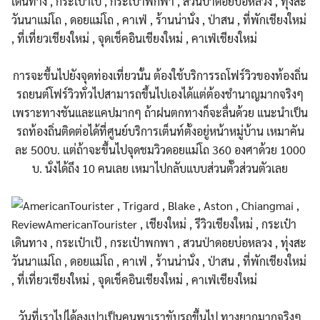
การจะขึ้นไปยังจุดท่องเที่ย
วนั้น ต้องใช้บริการรถโฟร์วิวของท
้องถิ่น
รถยนต์โฟร์วิวทั่วไปสามารถข
ึ้นไปเองได้แต่ต้องชำนาญมาก
จริงๆ
เพราะทางชันและแคปมากๆ
ถ้าฝนตกทางก็จะลื่นด้วย แนะนำเป็น
รถท้องถิ่นติดต่อไ
ด้ที่ศูนย์บริการเต็นท์ตั้ง
อยู่หน้าหมู่บ้าน เหมาคัน
ละ 500บ. แต่ถ้าจะขึ้นไปจุดชมวิวดอยแ
ม่โถ 360 องศาด้วย 1000
บ. นั่งได้ถึง 10 คนเลย เหมาไปกลับแบบส่วนตั๊วส่วนต
ัวเลย
วันที่เราไปได้ลุงเปาเป็นคน
พาเราขับรถขึ้นไป ทางยากมากจริงๆ