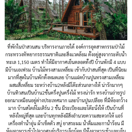
ที่พักในป่าสวนสน บริหารงานภายใต้ องค์การอุตสาหกรรมป่าไม้
กระ
ทรวงทัพยากรธรรมชาติและสิ่ง
แวดล้อม ตั้งอยู่สูงจากระดับน้ำ
ทะเล
1,150 เมตร
ทำให้มีอากาศเย็นตลอดทั้งปี
บ้านพักมี 4 แบบ
มีบ้านเอเฟรม บ้านไม้ทรงสามเหลี่ยม เข้ากับป่าสนที่สุด เป็นที่นิยม
มากที่สุดในบ้าน
พักทั้งหมดเลย บ้านแฝดบ้านปูนทรงสามเหลี่ย
ม
ผสมสี่เหลี่ยม ระหว่างบ้าน2หลังมีโต๊ะส่วน
กลา
งให้ น่ารักมากๆ
บ้านทิวสนเป็นบ้าน2ชั้นครึ่
งปูนครึ่งไม้ ทรงน่ารัก ทรงบ้านถ่ายรูป
ออกมาเหมือนอ
ยู่ต่างประเทศมาก และบ้านปูนเปลือย ที่มีห้องกว้าง
มาก บ้านสไตล์โมเดิร์น 2 ชั้น มีระเบียงและโต๊ะนั่งให้ เป็นบ้านที่
หลังใหญ่ที่สุด และบ้านทุกหลังมีสิ่งอำนวยค
วามสะดวกให้ แอร์
เครื่องทำน้ำอุ่น ผ้าเช็ดตัว สบู่ ยาสระผม น้ำดื่มและกาน้ำร้อน มี
ห้องอาหารเข้าไปจากศูนย์บ
ริการเล็กน้อย มีทั้งอาหารเช้าและเย็น