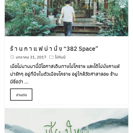
ร้ า น ก า แ ฟ น่ า นั่ ง “382 Space”
มกราคม 31, 2017
ไปกินนี่
เมื่อไม่นานมานี้มีโอกาสเดินทางไปโคราช และได้ไปนั่งคาแฟ่
น่ารักๆ อยู่ที่นึงในตัวเมืองโคราช อยู่ใกล้วัดศาลาลอย ร้าน
มีชื่อว่า …
อ่านต่อ