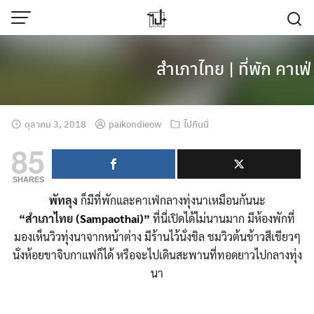
Skip
to
content
สำเภาไทย | ที่พัก คาเฟ
ตุลาคม 3, 2018
paikondieow
ไปกินนี่
85
SHARES
พัทลุง
ก็มีที่พักและคาเฟ่กลางทุ่งนาเหมือนกันนะ
“สำเภาไทย (
Sampaothai
)”
ที่นี่เปิดได้ไม่นานมาก มีห้องพักที่
มองเห็นวิวทุ่งนาจากหน้าต่าง มีร้านไว้นั่งชิล ชมวิวต้นข้าวสีเขียวๆ
นั่งห้อยขาจิบกาแฟก็ได้ หรือจะไปเดินสะพานที่ทอดยาวไปกลางทุ่ง
นา