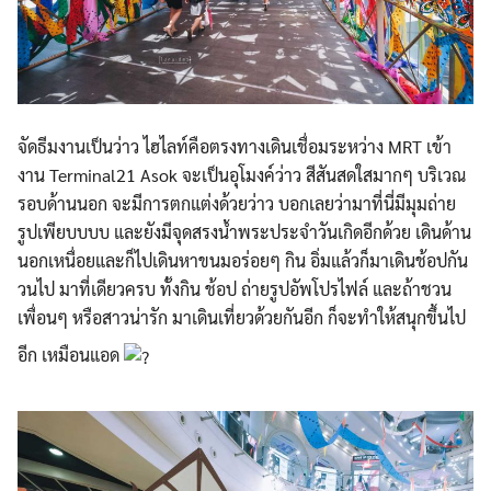
จัดธีมงานเป็นว่าว ไฮไลท์คือตรงทางเดินเชื่อมระหว่าง MRT เข้า
งาน Terminal21 Asok จะเป็นอุโมงค์ว่าว สีสันสดใสมากๆ บริเวณ
รอบด้านนอก จะมีการตกแต่งด้วยว่าว บอกเลยว่ามาที่นี่มีมุมถ่าย
รูปเพียบบบบ และยังมีจุดสรงน้ำพระประจำวันเกิดอีกด้วย เดินด้าน
นอกเหนื่อยและก็ไปเดินหาขนมอร่อยๆ กิน อิ่มแล้วก็มาเดินช้อปกัน
วนไป มาที่เดียวครบ ทั้งกิน ช้อป ถ่ายรูปอัพโปรไฟล์ และถ้าชวน
เพื่อนๆ หรือสาวน่ารัก มาเดินเที่ยวด้วยกันอีก ก็จะทำให้สนุกขึ้นไป
อีก เหมือนแอด