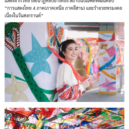
แสดงจากวิทยาลัยนาฏศิลป์อ่างทอง สถาบันบัณฑิตพัฒนศิลป์
“การแสดงไทย 4 ภาค(ภาคเหนือ ภาคอีสาน) และรำอวยพรมงคล
เนื่องในวันสงกรานต์”