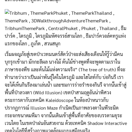
เริ่มผจญภัยสู่เขตป่าเวทมนตร์สัตว์ป่าจะส่งเสียงเตือนให้รู้ว่ามีคน
บุกรุกเข้ามา มักกะลีผล นางไม้ ต้นไม้ช่างพูดที่จะพูดตามเราใน
ภาษาของพืช และต้นไม้แห่งความจริง” (The tree of truth) ที่จะ
ทำนายว่าเราเป็นเผ่าพันธุ์ใดในไตรภูมิ และไฮไลท์กับ บ่อกินรี เรา
จะได้เห็นกินรีลงมาเล่นน้ำ และชมการร่ายรำของกินรี จากนั้นเข้าสู่
พื้นที่ป่าลวงตา (Wild Illusion) เขตป่าสามฤดูอันน่าพิศวง
ตระการตากับเทคนิค Kaleidoscope ในห้องป่าหนาวกับ
ปรากฏการณ์ Illusion Maze กำเนิดเป็นภาพลวงตาในพีระมิด
กระจกขนาดมหึมา จากนั้นเดินเข้าสู่พื้นที่อาศัยของบรรดามยุระ
เวนไตย ในเขตป่าฝนอันสวยงาม ด้วยเทคนิค Shadow Interactive
เทคโนโลยีที่สร้างภาพแวดล้อมแบบเสมือนจริง