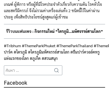
เกณฑ์ ผู้พิการ หรือผู้ที่มีโรคประจำตัวเกี่ยวกับความดัน โรคหัวใจ
และสตรีมีครรภ์ จึงไม่รวมค่าเครื่องเล่นทั้ง 2 ชนิดนี้ไว้ในค่าผ่าน
ประตู เพื่อสิทธิประโยชน์สูงสูดแก่ผู้เข้าชม
รีวิวบนแฟนเพจ :
กิจกรรมใหม่ “ไตรภูมิ…มหัศจรรย์สามโลก”
#
Tribhum
#
ThemeParkPhuket
#
ThemeParkThailand
#
ThemeP
ปาร์ค
#
ไตรภูมิ
#
ไตรภูมิมหัศจรรย์สามโลก
#
ธีมปาร์ควอล์คทรู
แห่งแรกของโลก
#
ภูเก็ต
#
สวนสนุก
Search
Search
for:
Facebook