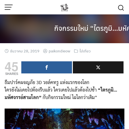
Skip
to
content
กิจกรรมใหม่ “ไตรภูมิ…มห
ธันวาคม 28, 2019
paikondieow
ไปเที่ยว
45
SHARES
ธีมปาร์คผจญภัย 3D วอล์คทรู แห่งแรกของโลก
ใครยังไม่เคยไปต้องรีบแล้ว ใครเคยไปแล้วต้องไปซ้ำ
“ไตรภูมิ…
มหัศจรรย์สามโลก”
กับกิจกรรมใหม่ ไฉไลกว่าเดิม”