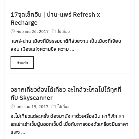
17จุดเช็คอิน | น่าน-แพร่ Refresh x
Recharge
กันยายน 26, 2017
ไปเที่ยว
แพร่-น่าน เมืองที่มีธรรมชาติที่สวยงาม เป็นเมืองที่เงียบ
สงบ เมืองแห่งความชิล ความ …
อ่านต่อ
อยากเที่ยวต้องได้เที่ยว จะใกล้จะไกลไปได้ทุกที่
กับ Skyscanner
มกราคม 19, 2017
ไปเที่ยว
จะไปเที่ยวแต่ละครั้ง ต้องมานั่งหาตั๋วเครื่องบิน หาที่พัก หา
รถเช่าเข้าเว็บนู้นออกเว็บนี้ เบื่อกับการจองตั๋วเครื่องบินราคา
แพง …