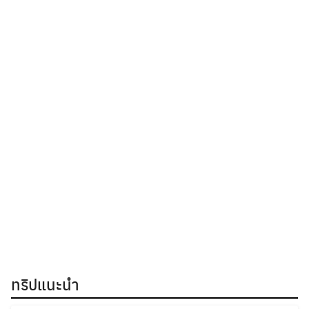
ทริปแนะนำ