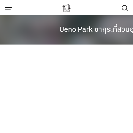
Skip
to
content
Ueno Park ซากุระที่สวนอุ