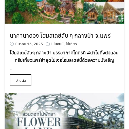
นาคานาตอง โฮมสเตย์ลับ ๆ กลางป่า จ.แพร่
มีนาคม 16, 2025
ไปนอนนี่
,
ไปเที่ยว
โฮมสเตย์ลับๆ กลางป่า บรรยากาศโคตรดี
#น่าไปทิ้งตัวนอน
ทริปเที่ยวแพร่ล่าสุดไปเจอโฮมสเตย์นี้ด้วยความบังเอิญ
…
อ่านต่อ