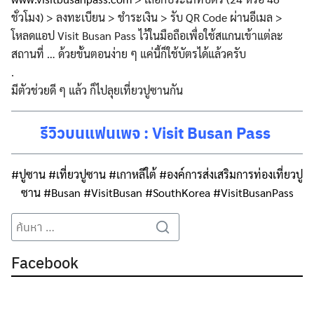
ชั่วโมง) > ลงทะเบียน > ชำระเงิน > รับ QR Code ผ่านอีเมล >
โหลดแอป Visit Busan Pass ไว้ในมือถือเพื่อใช้สแกนเข้าแต่ละ
สถานที่ … ด้วยขั้นตอนง่าย ๆ แค่นี้ก็ใช้บัตรได้แล้วครับ
.
มีตัวช่วยดี ๆ แล้ว ก็ไปลุยเที่ยวปูซานกัน
รีวิวบนแฟนเพจ : Visit Busan Pass
#ปูซาน
#เที่ยวปูซาน
#เกาหลีใต้
#องค์การส่งเสริมการท่องเที่ยวปู
ซาน
#Busan
#VisitBusan
#SouthKorea
#VisitBusanPass
Search
Search
for:
Facebook
Search
Search
for: