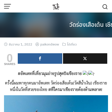
Skip
to
content
วัดร่องเสือเต้น เ
ธันวาคม 1, 2022
paikondieow
ไปเที่ยว
0
SHARES
#อัพเดทที่เที่ยวมุมถ่ายรูปสุดปังเชียงราย
ครั้งนี้ผมพาทุกคนมาอัพเดท วัดร่องเสือเต้น(วัดสีน้ำเงิน) เชียงราย
หนึ่งในวัดที่สวยของไทย
#ที่ใครมาเชียงรายต้องห้ามพลาด
!