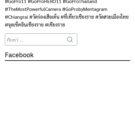
#GoPro11
#GoProHERO11
#GoProThailand
#TheMostPowerfulCamera
#GoProbyMentagram
#Chiangrai
#วัดร่องเสือเต้น
#ที่เที่ยวเชียงราย
#วัดสวยเมืองไทย
#จุดเช็คอินเชียงราย
#เชียงราย
Search
Search
for:
Facebook