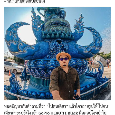
– หน้าเลนส์ถอดเปลี่ยนได้
หมดปัญหากับคำถามที่ว่า “ไปคนเดียว” แล้วใครถ่ายรูปให้ ไปคน
เดียวถ่ายรูปยังไง เจ้า
GoPro HERO 11 Black
คือตอบโจทย์ กับ