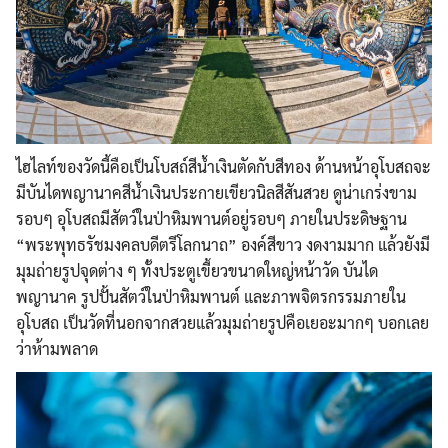
ไฮไลท์ของวัดนี้คือเป็นโบสถ์สีน้ำเงินตัดกับสีทอง ด้านหน้าอุโบสถจะ
มีบันไดพญานาคสีน้ำเงินประกายเขียวนิลสีสันสวย ดูน่าเกร่งขาม
รอบๆ อุโบสถมีสัตว์ในป่าหิมพานต์อยู่รอบๆ ภายในประดิษฐาน
“พระพุทธรัชมงคลบดีตรีโลกนาถ” องค์สีขาว งดงามมาก แล้วยังมี
มุมถ่ายรูปจุดต่าง ๆ ทั้งประตูเขี้ยวขนาดใหญ่หน้าวัด บันได
พญานาค รูปปั้นสัตว์ในป่าหิมพานต์ และภาพจิตรกรรมภายใน
อุโบสถ เป็นวัดที่นอกจากสวยแล้วมุมถ่ายรูปคือเยอะมากๆ บอกเลย
ว่าห้ามพลาด