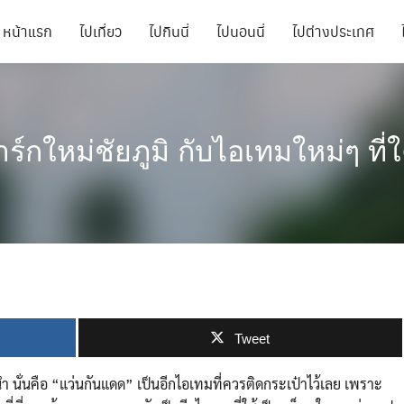
หน้าแรก
ไปเที่ยว
ไปกินนี่
ไปนอนนี่
ไปต่างประเทศ
กใหม่ชัยภูมิ กับไอเทมใหม่ๆ ที่ใค
Tweet
ำ นั่นคือ “แว่นกันแดด” เป็นอีกไอเทมที่ควรติดกระเป๋าไว้เลย เพราะ