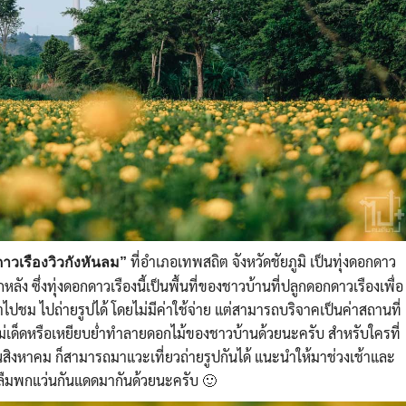
ที่อำเภอเทพสถิต จังหวัดชัยภูมิ เป็นทุ่งดอกดาว
ดาวเรืองวิวกังหันลม”
ัง ซึ่งทุ่งดอกดาวเรืองนี้เป็นพื้นที่ของชาวบ้านที่ปลูกดอกดาวเรืองเพื่อ
ข้าไปชม ไปถ่ายรูปได้ โดยไม่มีค่าใช้จ่าย แต่สามารถบริจาคเป็นค่าสถานที่
ไม่เด็ดหรือเหยียบย่ำทำลายดอกไม้ของชาวบ้านด้วยนะครับ สำหรับใครที่
ต้นสิงหาคม ก็สามารถมาแวะเที่ยวถ่ายรูปกันได้ แนะนำให้มาช่วงเช้าและ
ย่าลืมพกแว่นกันแดดมากันด้วยนะครับ
🙂