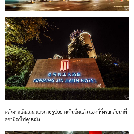
หลังจากเดินเล่น และถ่ายรูปอย่างเต็มอิ่มแล้
ว แอดก็นั่งรถกลับมาที่
สถานีร
ถไฟคุนหมิง