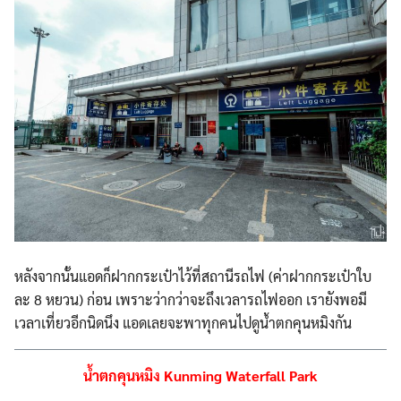
หลังจากนั้นแอดก็ฝากกระเป๋า
ไว้ที่สถานีรถไฟ (ค่าฝากกระเป๋าใบ
ละ 8 หยวน) ก่อน เพราะว่ากว่าจะถึงเวลาร
ถไฟออก เรายังพอมี
เวลาเที่ยวอีกนิด
นึง แอดเลยจะพาทุกคนไปดูน้ำตกคุ
นหมิงกัน
น้ำตกคุนหมิง Kunming Waterfall Park