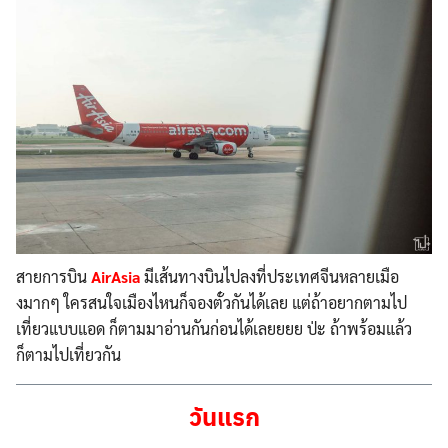
สายการบิน
AirAsia
มีเส้นทางบินไปลงที่ประเทศจ
ีนหลายเมือ
งมากๆ ใครสนใจเมืองไหนก็จองตั๋วกั
นได้เลย แต่ถ้าอยากตามไป
เที่ยวแบบแอ
ด ก็ตามมาอ่านกันก่อนได้เลยยย
ย ป่ะ ถ้าพร้อมแล้ว
ก็ตามไปเที่ยวก
ัน
วันแรก