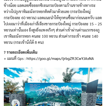
ข้างน้อย แอดเลยซื้อออกซิเจนกระป๋องต
ามร้านขายข้างทางระ
หว่างไปภ
ูเขาหิมะมังกรหยกติดตัวมาด้
วยเลย (กระป๋องใหญ่
กระป๋องละ 60 หยวน) แอดแนะนำให้ทุกคนซื้อมาก่อน
นะครับ แอด
ไปเจอมาว่าที่เมืองเก่าล
ี่เจียงขายกระป๋องใหญ่ กระป๋องละ 15 – 25
หยวนเท่านั้นเอง ยิ่งสูงยิ่งแพงจริงๆ ส่วนค่าเข้าผ่านด่านแรกของภ
เขาหิมะมังกรหยก คนละ 100 หยวน ส่วนค่ากระเช้า คนละ 140
หยวน (กระเช้านั่งได้ 8 คน)
?
รายละเอียดเพิ่มเติม
+ แผนที่ Gps :
https://goo.gl/maps/
ijrbgZft3CwYJAxNA