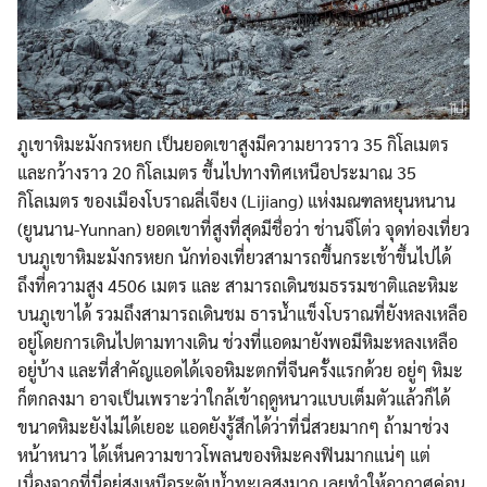
ภูเขาหิมะมังกรหยก เป็นยอดเขาสูงมีความยาวราว 35 กิโลเมตร
และกว้างราว 20 กิโลเมตร ขึ้นไปทางทิศเหนือประมาณ 35
กิโลเมตร ของเมืองโบราณลี่เจียง (Lijiang) แห่งมณฑลหยุนหนาน
(ยูนนาน-Yunnan) ยอดเขาที่สูงที่สุดมีชื่อว่
า ช่านจึโต่ว จุดท่องเที่ยว
บนภูเขาหิมะมั
งกรหยก นักท่องเที่ยวสามารถขึ้นกระ
เช้าขึ้นไปได้
ถึงที่ความสูง 4506 เมตร และ สามารถเดินชมธร
รมชาติและหิมะ
บนภูเขาได้ รวมถึงสามารถเดินชม ธารน้ำแข็งโบราณที่ยังหลงเห
ลือ
อยู่โดยการเดินไปตามทางเ
ดิน ช่วงที่แอดมายังพอมีหิมะหลง
เหลือ
อยู่บ้าง และที่สำคัญแอดได้เจอหิมะตก
ที่จีนครั้งแรกด้วย อยู่ๆ หิมะ
ก็ตกลงมา อาจเป็นเพราะว่าใกล้เข้าฤดู
หนาวแบบเต็มตัวแล้วก็ได้
ขนาดหิมะยังไม่ได้เยอะ แอดยังรู้สึกได้ว่าที่นี่สว
ยมากๆ ถ้ามาช่วง
หน้าหนาว ได้เห็นความขาวโพลนของหิมะค
งฟินมากแน่ๆ แต่
เนื่องจากที่นี่อยู่สูงเ
หนือระดับน้ำทะเลสูงมาก เลยทำให้อากาศค่อน