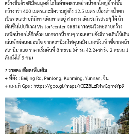
สร้างขึ้นด้วยฝีมือมนุษย
์ ไฮไลท์ของสวนอย่างน้ำตกใหญ่
ยักษ์นั้น
กว้างกว่า 400 เมตรและมีความสูงถึง 12.5 เมตร เบื้องล่างน้ำตก
เป็นทะเลสาบ
ที่มีทางเดินพาดอยู่ สามารถเดินชมวิวสวยๆ ได้ ถ้า
เดินขึ้นไปบริเวณ Visitor’center จะสามารถชมวิวทะสาบกว้าง
เหน
ือน้ำตกได้อีกด้วย นอกจากนี้รอบๆ ทะเลสาบยังมีทางเดินให้เดิน
เล่นพักผ่อนหย่อนใจ จากสถานีรถไฟคุนหมิง แอดนั่งแท็กซี่จากหน้า
สถานี
มาเลย ราคาเริ่มต้นที่ 8 หยวน (ค่ารถ 42.2+ชาร์จ 2 หยวน 1
คันนั่งได้ 3 คน)
?
รายละเอียดเพิ่มเติม
+ ที่ตั้ง : Beijing Rd, Panlong, Kunming, Yunnan, จีน
+ แผนที่ Gps :
https://goo.gl/maps/
rCEZ8LzR4wGqmeYp9