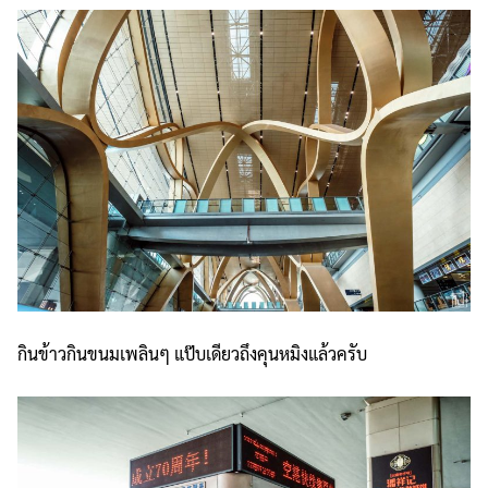
กินข้าวกินขนมเพลินๆ แป๊บเดียวถึงคุนหมิงแล้วครับ