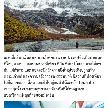
แอดเชื่อว่าคงมีหลากหลายคำต
อบ เพราะประเทศจีนเป็นประเทศ
ที
่ใหญ่มากๆ และแน่นอนว่าที่เที่ยว ที่กิน ที่ช้อป ก็เยอะมากไม่แพ้
กัน แต่ถ้าถามแอด แอดจะนึกถึงความยิ่งใหญ่ของ
สิ่งปลูกสร้าง
ความเก่าแก่ และความอลังการของธรรมชาติ มีสถานที่ท่องเที่ยว
ในจีนเย
อะมาก ที่สวยและยิ่งใหญ่จนทำให้แอ
ดอ้าปากค้างใน
หลายๆครั้ง อย่างเช่นอุทยานย่าติง หรือที่ได้สมญานามว่า
แชงกรีล่าแห่งสุดท้ายของเมื
องจีน