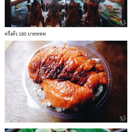
ครึ่งตัว 180 บาทททท