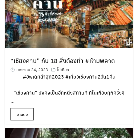
“เชียงคาน” กับ 18 สิ่งต้องทำ #ห้ามพลาด
มกราคม 24, 2023
ไปเที่ยว
#อัพเดทล่าสุด2023
#เที่ยวเชียงคาน2วัน1คืน
“เชียงคาน” ยังคงเป็นอีกหนึ่งสถานที่ ที่ในเกือบทุกครั้งๆ
…
อ่านต่อ