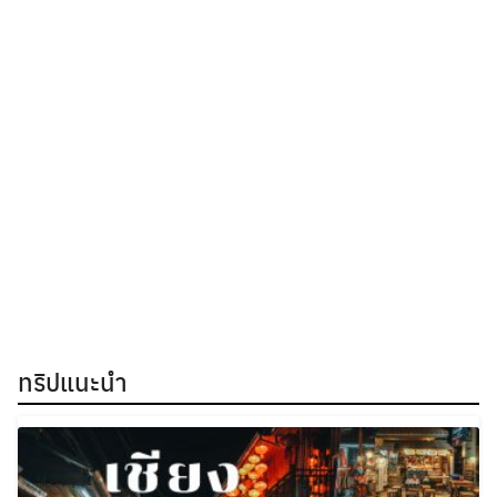
ทริปแนะนำ