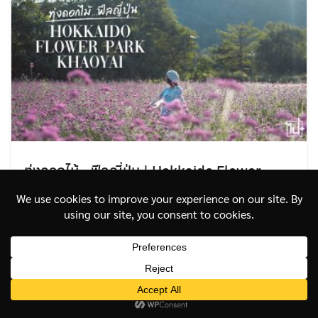
ทุ่งดอกไม้…ฟีลญี่ปุ่น | Hokkaido Flower
Park Khaoyai
ธันวาคม 3, 2021
ไปเที่ยว
สวนดอกไม้เขาใหญ่ ที่รวมแปลงดอกไม้หลายๆ สายพันธุ์ไว้ที่
เดียว ฟีลเหมือนญี่ปุ่น
“
…
อ่านต่อ