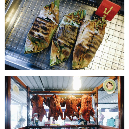
Search
Search
for: