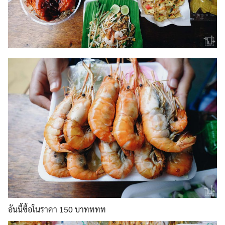
อันนี้ซื้อในราคา 150 บาทททท