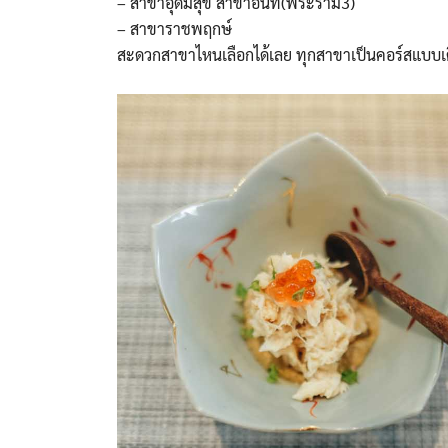
– สาขาอุดมสุข สาขาอินท์(พระราม3)
– สาขาราชพฤกษ์
สะดวกสาขาไหนเลือกได้เลย ทุกสาขาเป็นคอร์สแบบเด