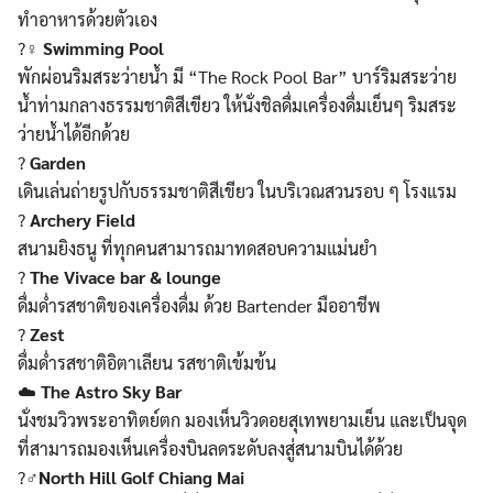
ทำอาหารด้วยตัวเอง
?‍♀️
Swimming Pool
พักผ่อนริมสระว่ายน้ำ มี “The Rock Pool Bar” บาร์ริมสระว่าย
น้ำท่ามกลางธรรมชาติสีเขียว ให้นั่งชิลดื่มเครื่องดื่มเย็นๆ ริมสระ
ว่ายน้ำได้อีกด้วย
?
Garden
เดินเล่นถ่ายรูปกับธรรมชาติสีเขียว ในบริเวณสวนรอบ ๆ โรงแรม
?
Archery Field
สนามยิงธนู ที่ทุกคนสามารถมาทดสอบความแม่นยำ
?
The Vivace bar & lounge
ดื่มด่ำรสชาติของเครื่องดื่ม ด้วย Bartender มืออาชีพ
?
Zest
ดื่มด่ำรสชาติอิตาเลียน รสชาติเข้มข้น
☁️
The Astro Sky Bar
นั่งชมวิวพระอาทิตย์ตก มองเห็นวิวดอยสุเทพยามเย็น และเป็นจุด
ที่สามารถมองเห็นเครื่องบินลดระดับลงสู่สนามบินได้ด้วย
?️‍♂️
North Hill Golf Chiang Mai