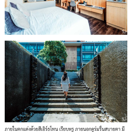
ภายในตกแต่งด้วยสีเอิร์ธโทน เรียบหรู ภายนอกดูร่มรื่นสบายตา มี