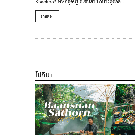
Khaokho” ที่พักสุดหรู ดีไซน์สวย กับวิวสุดอล…
อ่านต่อ+
ไปกิน+