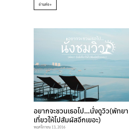
อ่านต่อ+
อยากจะชวนเธอไป…นั่งดูวิว(พัทยา 
เที่ยวให้ไปสัมผัสอีกเยอะ)
พฤศจิกายน 13, 2016