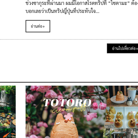
ช่วงซากุระที่ผ่านมา ผมมีโอกาสโรดทริปที่ “ไซตามะ” ต้อ
บอกเลยว่าเป็นทริปญี่ปุ่นที่ประทับใจ…
อ่านต่อ+
อ่านไปเที่ยวต่อ