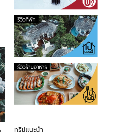
ทริปแนะนำ
ม