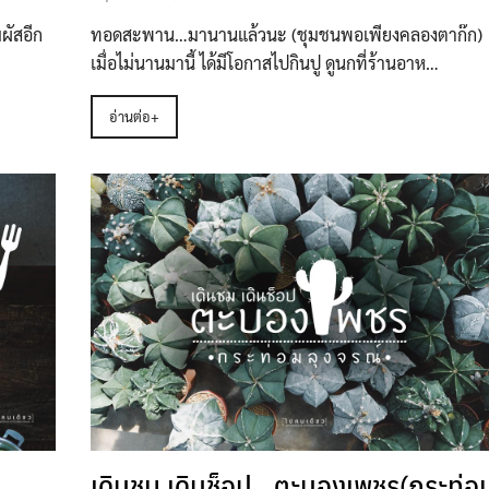
ผัสอีก
ทอดสะพาน…มานานแล้วนะ (ชุมชนพอเพียงคลองตาก๊ก)
เมื่อไม่นานมานี้ ได้มีโอกาสไปกินปู ดูนกที่ร้านอาห…
อ่านต่อ+
บ
เดินชม เดินช็อป…ตะบองเพชร(กระท่อ