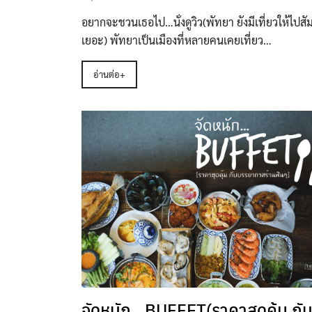
อยากจะชวนเธอไป…นั่งดูวิว(พัทยา ยังมีเที่ยวให้ไปสัม
เยอะ) พัทยาเป็นเมืองที่หลายคนเคยเที่ยว…
อ่านต่อ+
จัดหนัก…BUFFET(ราคาสุดคุ้ม กั