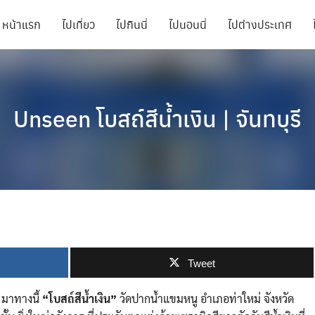
หน้าแรก
ไปเที่ยว
ไปกินนี่
ไปนอนนี่
ไปต่างประเทศ
Unseen โบสถ์สีน้ำเงิน | จันทบุรี
Tweet
มาทางนี้
“โบสถ์สีน้ำเงิน”
วัดปากน้ำแขมหนู อำเภอท่าใหม่ จังหวัด