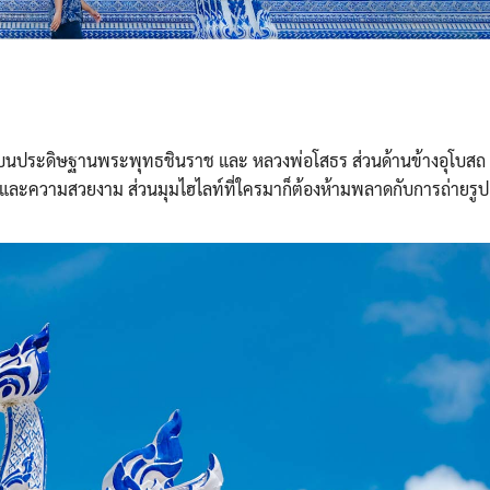
้นบนประดิษฐานพระพุทธชินราช และ หลวงพ่อโสธร ส่วนด้านข้างอุโบสถ
โต และความสวยงาม ส่วนมุมไฮไลท์ที่ใครมาก็ต้องห้ามพลาดกับการถ่ายรูป