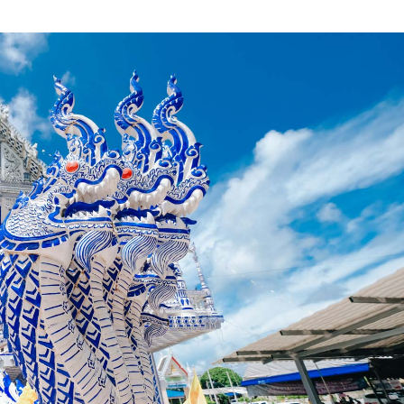
Search
Search
for: