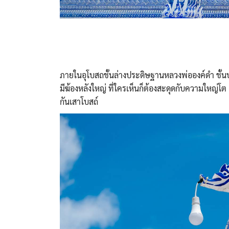
ภายในอุโบสถชั้นล่างประดิษฐานหลวงพ่อองค์ดำ ชั
มีฆ้องหลังใหญ่ ที่ใครเห็นก็ต้องสะดุดกับความใหญ่
กันเสาโบสถ์