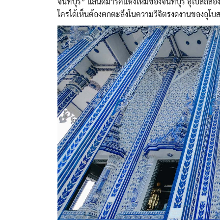
จันทบุรี” แลนด์มาร์คแห่งใหม่ของจันทบุรี อุโบสถสองชั
ใครได้เห็นต้องตกตะลึงในความวิจิตรงดงานของอุโบส