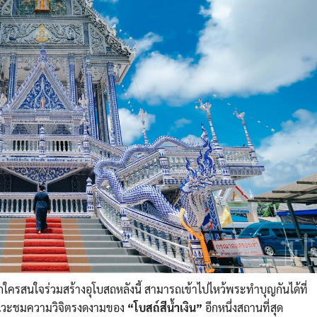
กใครสนใจร่วมสร้างอุโบสถหลังนี้ สามารถเข้าไปไหว้พระทำบุญกันได้ที่
ี แวะชมความวิจิตรงดงามของ
“โบสถ์สีน้ำเงิน”
อีกหนึ่งสถานที่สุด