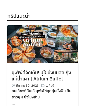
ทริปแนะนำ
บุฟเฟ่ต์จัดเต็ม! ปูไข่นึ่งนมสด กุ้ง
แม่น้ำเผา | Atrium Buffet
มีนาคม 30, 2023
ไปกินนี่
คนเดียวก็กินได้ บุฟเฟ่ต์สุดคุ้มนั่งฟิน กิน
ยาวๆ 4 ชั่วโมงเต็ม
…