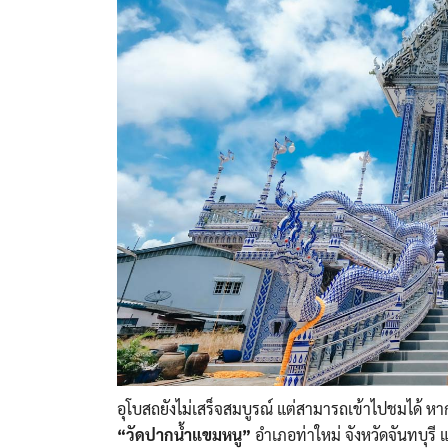
อุโบสถยังไม่เสร็จสมบูรณ์ แต่สามารถเข้าไปชมได้ หา
“วัดปากน้ำแขมหนู”
อำเภอท่าใหม่ จังหวัดจันทบุร