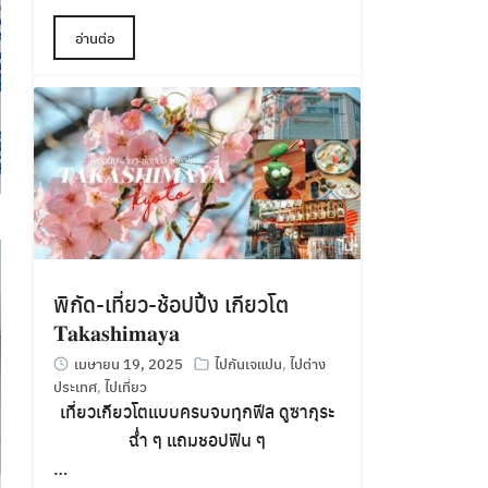
อ่านต่อ
พิกัด-เที่ยว-ช้อปปิ้ง เกียวโต
𝐓𝐚𝐤𝐚𝐬𝐡𝐢𝐦𝐚𝐲𝐚
เมษายน 19, 2025
ไปกันเจแปน
,
ไปต่าง
ประเทศ
,
ไปเที่ยว
เที่ยวเกียวโตแบบครบจบทุกฟีล ดูซากุระ
ฉ่ำ ๆ แถมชอปฟิน ๆ
…