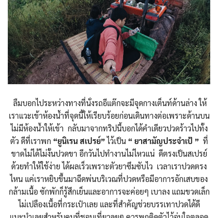
ลืมบอกไประหว่างทางที่นั่งรถอีแต๊กจะมีจุดกางเต็นท์ด้านล่าง ให้
เราแวะเข้าห้องน้ำที่จุดนี้ให้เรียบร้อยก่อนเดินทางต่อเพราะด้านบน
ไม่มีห้องน้ำให้เข้า กลับมาจากทริปนี้บอกได้คำเดียวปวดร้าวไปทั้ง
ตัว ดีที่เราพก
“
ยูนิเรน
สเปรย์
”
ไว้เป็น
“
ยาสามัญประจำเป้
”
ที่
ขาดไม่ได้ไม่งั้นปวดขา อีกวันไปทำงานไม่ไหวแน่ ดีตรงเป็นสเปรย์
ด้วยทำให้ใช้ง่าย ได้ผลเร็วเพราะตัวยาซึมซับไว เวลาเราปวดตรง
ไหน แค่เราหยิบขึ้นมาฉีดพ่นบริเวณที่ปวดหรือมีอาการอักเสบของ
กล้ามเนื้อ ซักพักก็รู้สึกเย็นและอาการจะค่อยๆ เบาลง แถมขวดเล็ก
ไม่เปลืองเนื้อที่กระเป๋าเลย และที่สำคัญช่วยบรรเทาปวดได้ดี
แนะนำเลยสำหรับคนที่ชอบเที่ยวลุยๆ ควรพกติดตัวไว้อุ่นใจตลอด