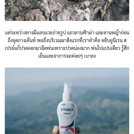
แต่ระหว่างทางมีแอบแวะถ่ายรูป แถวลานฟ้าผ่า และลานหญ้าก่อน
ถึงจุดกางเต๊นท์ พอถึงบริเวณผาสิ่งแรกที่เราทำคือ หยิบยูนิเรน ส
เปรย์แก้ปวดออกมาฉีดพ่นเพราะปวดน่องมาก พ่นไปแปบเดียว รู้สึก
เย็นและอาการจะค่อยๆ เบาลง