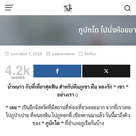
Skip
to
content
ภูบักได ไปนั่งห้อย
กุมภาพันธ์ 7, 2018
paikondieow
ไปเที่ยว
4.2k
SHARES
น้าหนาว
กับที่เที่ยวสุดฟิน
สำหรับทีมภูเขา
ทีม
หลงรัก
“
เขา
”
อย่างเรา
☺
“
เลย
”
เป็นอีกจังหวัดที่มีสถานที่ท่องเที่ยวเยอะมาก จากที่เราเคย
ไปภูป่าเปาะ ที่หนองหิน ไปภูทอกที่ เชียงคานมาแล้ว วันนี้มาถึงคิว
ของ
“
ภูบักได
”
ที่อำเภอภูเรือกันบ้าง