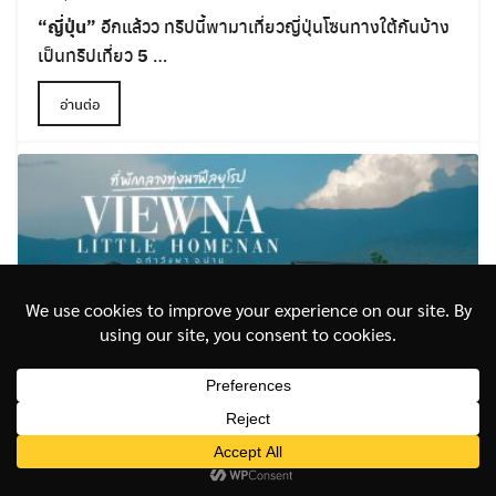
“ญี่ปุ่น”
อีกแล้วว ทริปนี้พามาเที่ยวญี่ปุ่นโซนทางใต้กันบ้าง
เป็นทริปเที่ยว
5
…
อ่านต่อ
Viewna Little Home ที่พักกลางทุ่งนาฟีลยุโรป
ที่น่าน