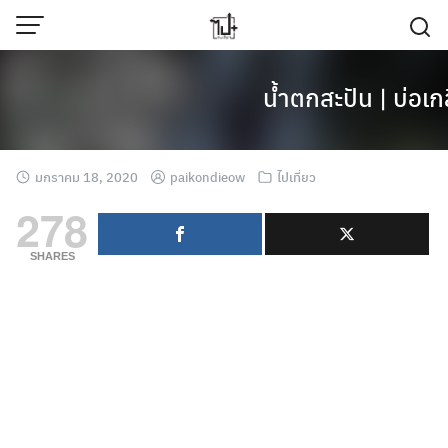
Skip
to
content
น้ำตกสะปัน | บ่อเก
มกราคม 18, 2020
paikondieow
ไปเที่ยว
278
SHARES