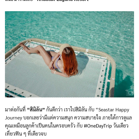
มาต่อกันที่
“สิมิลัน”
กันดีกว่า เราไปสิมิลัน กับ “Seastar Happy
Journey บอกเลยว่ามีแต่ความสนุก ความสบายใจ ภายใต้การดูแล
คุณเหมือนลูกค้าเป็นคนในครอบครัว กับ
#
OneDayTrip
วันเดียว
เที่ยวฟิน ๆ ที่เดียวจบ