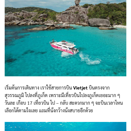
เริ่มต้นการเดินทาง เราใช้สายการบิน
Vietjet
บินตรงจาก
สุวรรณภูมิ ไปลงที่ภูเก็ต เพราะมีเที่ยวบินไปลงภูเก็ตเยอะมาก ๆ
วันละ เกือบ 17 เที่ยวบิน ไป – กลับ สะดวกมาก ๆ จะบินเวลาไหน
เลือกได้ตามใจเลย แถมที่นั่งกว้างนั่งสบายอีกด้วย