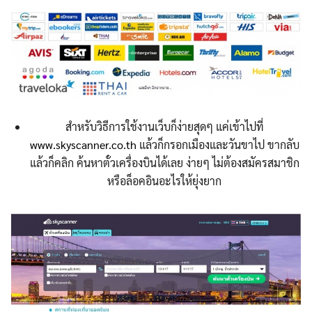
สำหรับวิธีการใช้งานเว็บก็ง่ายสุดๆ แค่เข้าไปที่
www.skyscanner.co.th
แล้วก็กรอกเมืองและวันขาไป ขากลับ
แล้วก็คลิก ค้นหาตั๋วเครื่องบินได้เลย ง่ายๆ ไม่ต้องสมัครสมาชิก
หรือล็อคอินอะไรให้ยุ่งยาก