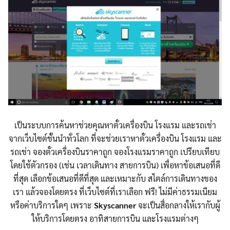
เป็นระบบการค้นหาช่วยคุณหาตั๋วเครื่องบิน โรงแรม และรถเช่า
จากเว็บไซต์ชั้นนำทั่วโลก ที่จะช่วยเราหาตั๋วเครื่องบิน โรงแรม และ
รถเช่า จองตั๋วเครื่องบินราคาถูก จองโรงแรมราคาถูก เปรียบเทียบ
โดยใช้ตัวกรอง (เช่น เวลาเดินทาง สายการบิน) เพื่อหาข้อเสนอที่ดี
ที่สุด เลือกข้อเสนอที่ดีที่สุด และเหมาะกับ สไตล์การเดินทางของ
เรา แล้วจองโดยตรง ที่เว็บไซต์ที่เราเลือก ฟรี! ไม่มีค่าธรรมเนียม
หรือค่าบริการใดๆ เพราะ
Skyscanner
จะเป็นสื่อกลางให้เรากับผู้
ให้บริการโดยตรง อาทิสายการบิน และโรงแรมต่างๆ