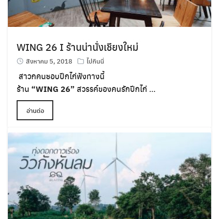
WING 26 I ร้านน่านั่งเชียงใหม่
สิงหาคม 5, 2018
ไปกินนี่
สาวกคนชอบปีกไก่ฟังทางนี้
ร้าน
“WING 26”
สวรรค์ของคนรักปีกไก่ …
อ่านต่อ