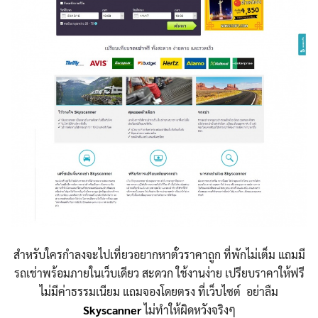
สำหรับใครกำลงจะไปเที่ยวอยากหาตั๋วราคาถูก ที่พักไม่เต็ม แถมมี
รถเช่าพร้อมภายในเว็บเดียว สะดวก ใช้งานง่าย เปรียบราคาให้ฟรี
ไม่มีค่าธรรมเนียม แถมจองโดยตรง ที่เว็บไซต์ อย่าลืม
Skyscanner
ไม่ทำให้ผิดหวังจริงๆ