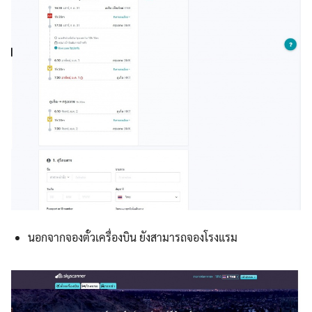
นอกจากจองตั๋วเครื่องบิน ยังสามารถจองโรงแรม
Search
Search
for: