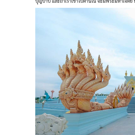
บุญบาป และถ้าเราเข้าไปด้านใน จะมีพระมหาเจดีย์ ที่ย