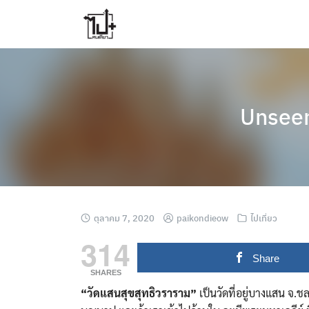
Skip
to
content
Unseen
ตุลาคม 7, 2020
paikondieow
ไปเที่ยว
314
Share
SHARES
“วัดแสนสุขสุทธิวราราม”
เป็นวัดที่อยู่บางแสน จ.ชล