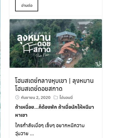
อ่านต่อ
โฮมสเตย์กลางหุบเขา | ลุงหมาน
โฮมสเตย์ดอยสกาด
กันยายน 2, 2020
ไปนอนนี่
ถ้าเหนื่อย…ก็ต้องพัก ถ้าเบื่อนักให้หนีมา
หาเขา
ใครกำลังเบื่อๆ เซ็งๆ อยากหนีความ
วุ่นวาย …