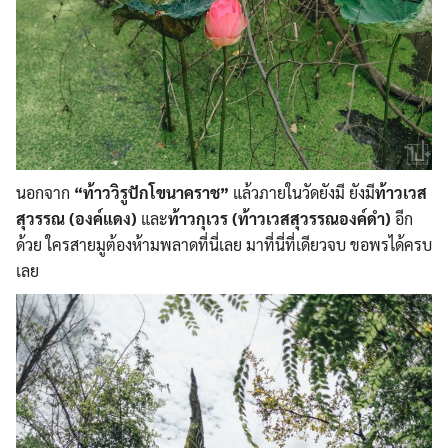
นอกจาก
“ท้าววิรูปักโขนาคราช”
แล้วภายในวัดยังมี ยังมี
ท้าวเวส
สุวรรณ (องค์แดง)
และ
ท้าวกุเวร (ท้าวเวสสุวรรณองค์ดำ)
อีก
ด้วย ใครสายมูต้องห้ามพลาดที่นี่เลย มาที่นี่ที่เดียวจบ ขอพรได้ครบ
เลย