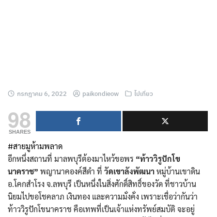
กรกฎาคม 6, 2022
paikondieow
ไปเที่ยว
98
SHARES
#สายมูห้ามพลาด
อีกหนึ่งสถานที่ มาลพบุรีต้องมาไหว้ขอพร
“ท้าววิรูปักโข
นาคราช”
พญานาคองค์สีดำ ที่
วัดเขาลังพัฒนา
หมู่บ้านเขาดิน
อ.โคกสำโรง จ.ลพบุรี เป็นหนึ่งในสิ่งศักดิ์สิทธิ์ของวัด ที่ชาวบ้าน
นิยมไปขอโชคลาภ เงินทอง และความมั่งคั่ง เพราะเชื่อว่ากันว่า
ท้าววิรูปักโขนาคราช คือเทพที่เป็นเจ้าแห่งทรัพย์สมบัติ จะอยู่