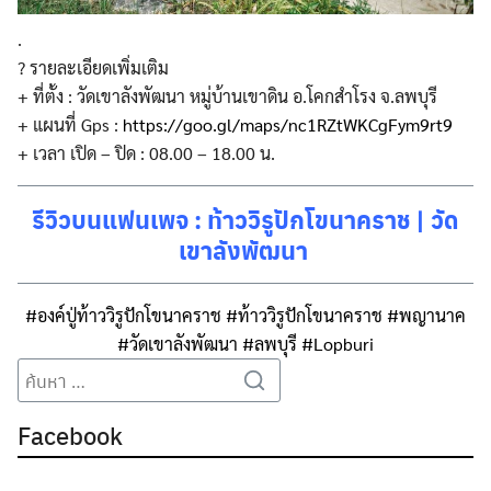
.
? รายละเอียดเพิ่มเติม
+ ที่ตั้ง : วัดเขาลังพัฒนา หมู่บ้านเขาดิน อ.โคกสำโรง จ.ลพบุรี
+ แผนที่ Gps :
https://goo.gl/maps/nc1RZtWKCgFym9rt9
+ เวลา เปิด – ปิด : 08.00 – 18.00 น.
รีวิวบนแฟนเพจ :
ท้าววิรูปักโขนาคราช | วัด
เขาลังพัฒนา
#องค์ปู่ท้าววิรูปักโขนาคราช
#ท้าววิรูปักโขนาคราช
#พญานาค
#วัดเขาลังพัฒนา
#ลพบุรี
#Lopburi
Search
Search
for:
Facebook